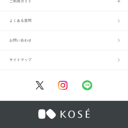
ご利用ガイド
よくある質問
ご利用ガイドトップ
ご注文方法
お支払方法
送料・配送
お問い合わせ
キャンセル・返品・交換
ポイント・クーポン
サイトマップ
定期お届け便
商品レビュー
会員登録