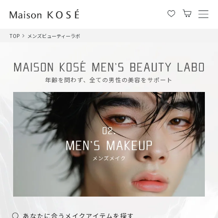
メ
ニ
TOP
メンズビューティーラボ
ュ
ー
を
開
年齢を問わず、全ての男性の美容をサポート
閉
す
る
あなたに合うメイクアイテムを探す