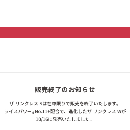
ベストコスメ大賞 2025年下半期 ドラコスバラコス・美容液賞 1位
ストコスメ大賞 2025年下半期 シワ賞 3位
25 ビジュコスメ大賞 アイケアランキング 3位
ストコスメ大賞2025下半期 アイケア大賞
販売終了のお知らせ
AQUIAベストコスメ2025下半期 シワケア部門 3位
 信頼コスメ大賞 化粧水部門 先進研究を詰め込んだコストパフォーマンス
ザ リンクレス Sは
在庫限りで販売を終了いたします。
 / 2025年下半期手帖的ベストコスメ 美容液部門 2位
ライスパワー
No.11+配合で、
進化したザ リンクレス Wが
者が選ぶ2025年下半期ベストコスメ スキンケア部門 アンチエイジング美容
®
10/16に発売いたしました。