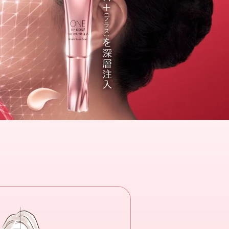
シワ
シワ
毛穴
毛穴