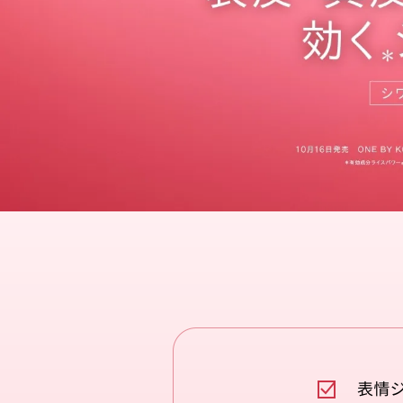
乾燥
乾
シミ/くすみ
シミ/くすみ