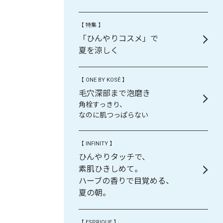
【 特集 】
「ひんやりコスメ」で
夏を涼しく
【 ONE BY KOSÉ 】
毛穴深部まで泡磨き
角栓すっきり、
なのに肌つっぱらない
【 INFINITY 】
ひんやりタッチで、
素肌ひきしめて。
ハーブの香りで目覚める、
夏の朝。
【 ESPRIQUE 】