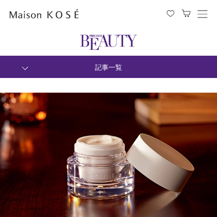
メ
ニ
ュ
ー
を
開
閉
記事一覧
す
る