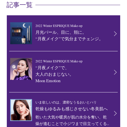
記事一覧
2022 Winter ESPRIQUE Make-up
月光パール、目に、頬に。
“月夜メイク”で気分までチェンジ。
2022 Winter ESPRIQUE Make-up
“月夜メイク”で、
大人のおまじない。
Moon Emotion
いま欲しいのは、濃密なうるおいとハリ
乾燥もゆるみも感じさせない冬美肌へ
乾いた大気や暖房が肌の水分を奪い、乾
燥が進むことで小ジワまで目立ってくる..