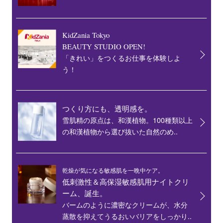
KidZania Tokyo
BEAUTY STUDIO OPEN!
「きれい」をつくるお仕事を体験しよ
う！
つくり方にも、透明感を。
雪肌精の原点は、和漢植物。100種類以上
の和漢植物から選び抜いた自然のめ..
乾燥が気になる敏感肌を一晩中ケア。
低刺激性＆高保湿敏感肌用ナイトクリ
ーム、誕生。
バームのように濃密なクリームが、水分
蒸散を抑えてうるおいバリアをしっかり..