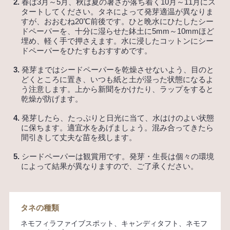
2.
春は3月～5月、秋は夏の暑さが落ち着く10月～11月にス
タートしてください。タネによって発芽適温が異なりま
すが、おおむね20℃前後です。ひと晩水にひたしたシー
ドペーパーを、十分に湿らせた鉢土に5mm～10mmほど
埋め、軽く手で押さえます。水に浸したコットンにシー
ドペーパーをひたすもおすすめです。
3.
発芽まではシードペーパーを乾燥させないよう、目のと
どくところに置き、いつも紙と土が湿った状態になるよ
う注意します。上から新聞をかけたり、ラップをすると
乾燥が防げます。
4.
発芽したら、たっぷりと日光に当て、水はけのよい状態
に保ちます。適宜水をあげましょう。混み合ってきたら
間引きして丈夫な苗を残します。
5.
シードペーパーは観賞用です。発芽・生長は個々の環境
によって結果が異なりますので、ご了承ください。
タネの種類
ネモフィラファイブスポット、キャンディタフト、ネモフ