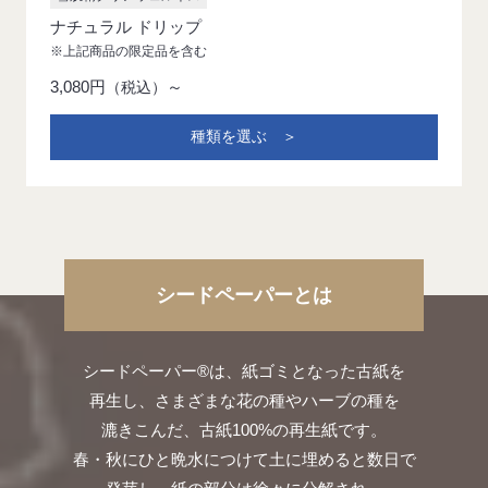
ナチュラル ドリップ
※上記商品の限定品を含む
3,080円
～
（税込）
種類を選ぶ ＞
シードペーパーとは
シードペーパー®は、紙ゴミとなった古紙を
再生し、
さまざまな花の種やハーブの種を
漉きこんだ、古紙100%の再生紙です。
春・秋にひと晩水につけて土に埋めると数日で