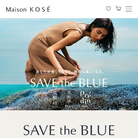
メ
ニ
ュ
ー
を
開
閉
す
る