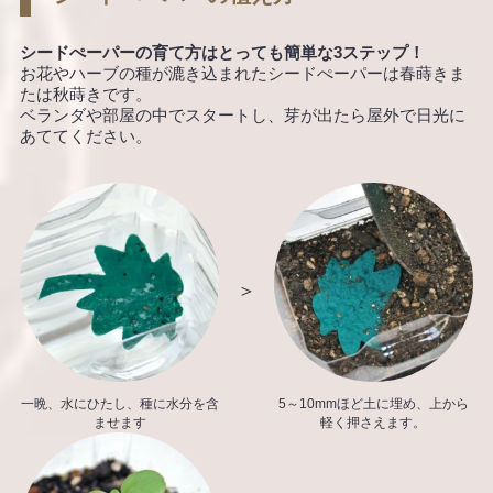
シードぺーパーの育て方はとっても簡単な3ステップ！
お花やハーブの種が漉き込まれたシードぺーパーは春蒔きま
たは秋蒔きです。
ベランダや部屋の中でスタートし、芽が出たら屋外で日光に
あててください。
＞
一晩、水にひたし、
種に水分を含
5～10mmほど土に埋め、
上から
ませます
軽く押さえます。