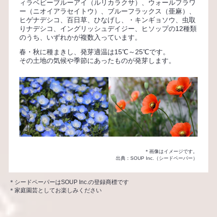
ィラベビーブルーアイ（ルリカラクサ）、ウォールフラワ
ー（ニオイアラセイトウ）、ブルーフラックス（亜麻）、
ヒゲナデシコ、百日草、ひなげし、・キンギョソウ、虫取
りナデシコ、イングリッシュデイジー、ヒソップの12種類
のうち、いずれかが複数入っています。
春・秋に種まきし、発芽適温は15℃～25℃です。
その土地の気候や季節にあったものが発芽します。
＊画像はイメージです。
出典：SOUP Inc.（シードペーパー）
＊シードペーパーはSOUP Inc.の登録商標です
＊家庭園芸としてお楽しみください