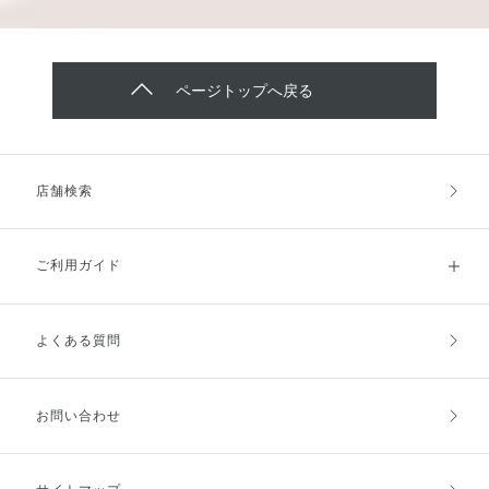
ページトップへ戻る
店舗検索
ご利用ガイド
よくある質問
ご利用ガイドトップ
ご注文方法
お支払方法
送料・配送
お問い合わせ
キャンセル・返品・交換
ポイント・クーポン