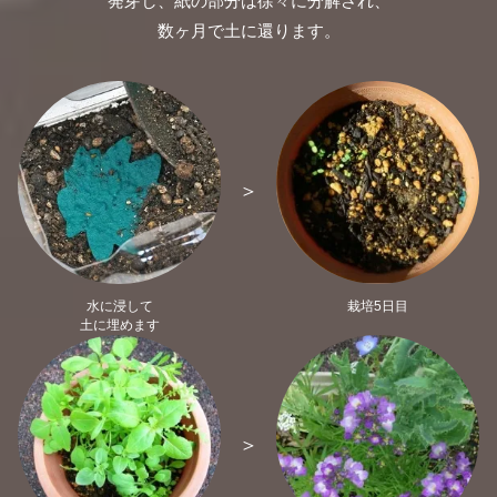
発芽し、
紙の部分は徐々に分解され、
数ヶ月で土に還ります。
＞
水に浸して
栽培5日目
土に埋めます
＞