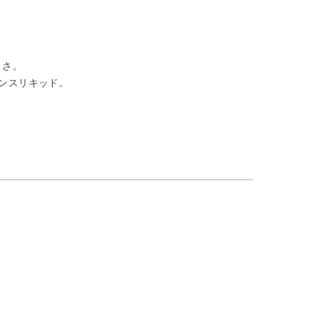
よさ。
ンスリキッド。
）