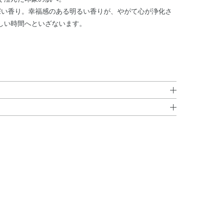
深い香り。幸福感のある明るい香りが、やがて心が浄化さ
しい時間へといざないます。
スパラギン酸Na・水添ポリデセン・PPG－9ジグリセリ
ァイング トナーをお使いのかたは、そのあとに本品をお使
・クマザサ葉エキス・サッカロミセス／ハトムギ種子発酵
A－2Na・オクチルドデカノール・ジ（C12－15）パレ
きく傾けるようにゆっくりと振り、2層を混ぜ合わせま
ン・フィトステロールズ・ベントナイト・リン酸2Na・
・香料
いねいになじませます。
に透明の液が出たり、長期間使わずに保管すると中身が混
りますが、品質に問題はありません。