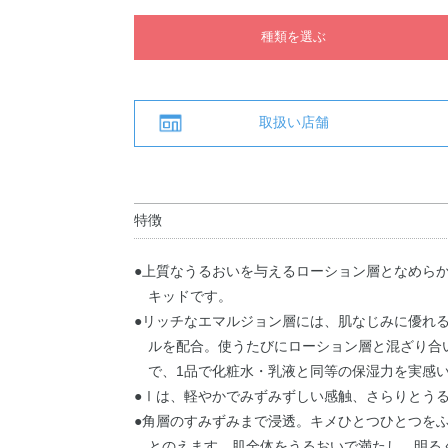
種類を選ぶ
取扱い店舗
特徴
●上質なうるおいを与えるローション層となめら
キッドです。
●リッチなエマルジョン層には、肌なじみに優れ
ルを配合。使うたびにローション層と混ざり合
で、1品で化粧水・乳液と同等の保湿力を実感
●Ⅰは、軽やかでみずみずしい感触、さらりとう
●角層のすみずみまで浸透。キメひとつひとつを
とのえます。肌全体をうるおいで満たし、明る