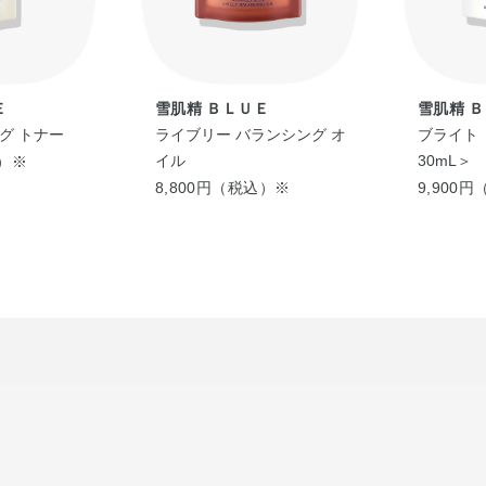
Ｅ
雪肌精 ＢＬＵＥ
雪肌精 
グ トナー
ライブリー バランシング オ
ブライト 
イル
30mL＞
込）※
8,800円（税込）※
9,900