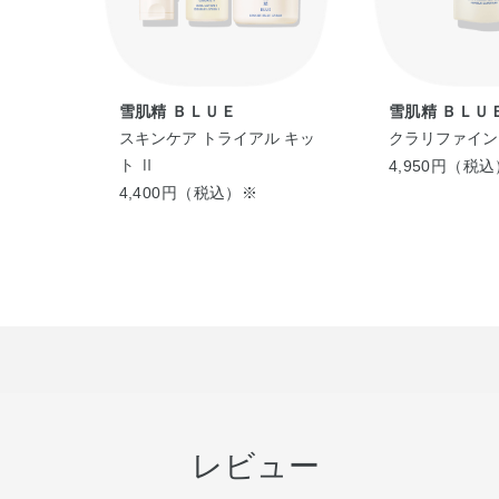
雪肌精 ＢＬＵＥ
雪肌精 ＢＬＵ
 ウォッ
スキンケア トライアル キッ
クラリファイン
ト Ⅱ
4,950円（税
4,400円（税込）※
レビュー