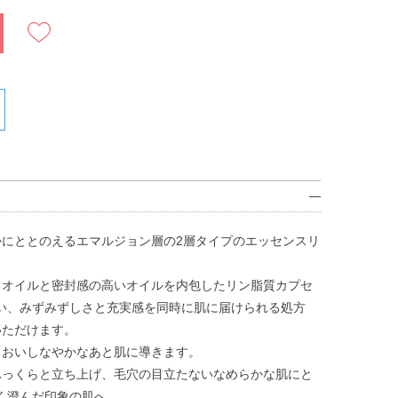
かにととのえるエマルジョン層の2層タイプのエッセンスリ
るオイルと密封感の高いオイルを内包したリン脂質カプセ
い、みずみずしさと充実感を同時に肌に届けられる処方
いただけます。
るおいしなやかなあと肌に導きます。
ふっくらと立ち上げ、毛穴の目立たないなめらかな肌にと
く澄んだ印象の肌へ。