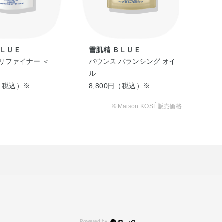
ＢＬＵＥ
雪肌精 ＢＬＵＥ
雪肌
リファイナー ＜
バウンス バランシング オイ
スム
ル
グ 
円（税込）※
8,800円（税込）※
8,
※Maison KOSÉ販売価格