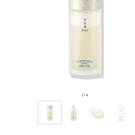
1
/
4