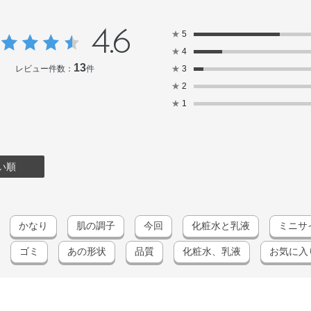
4.6
★
5
★
4
13
レビュー件数：
件
★
3
★
2
★
1
い順
かなり
肌の調子
今回
化粧水と乳液
ミニサ
ゴミ
あの形状
品質
化粧水、乳液
お気に入