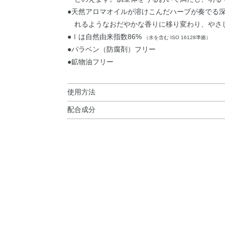
●天然アロマオイルが溶けこんだハーブが奏でる
れるようなおだやかな香りに移り変わり、やさ
●Ⅰは自然由来指数86%
（水を含む ISO 16128準拠）
●パラベン（防腐剤）フリー
●鉱物油フリー
使用方法
配合成分
使用方法
水・BG・エタノール・グリセリン・DPG・ポリア
●洗顔後の清潔な肌にお使いください。クラリフ
ル・オウレン根エキス・オタネニンジン根エキス
いください。
液・シロキクラゲエキス・センプクカエキス・EDT
●両手で容器の上下を持ち、3～5回ほど左右に大
ス－8リン酸・スクワラン・トリエチルヘキサノイ
す。
リン酸Na・水添レシチン・フェノキシエタノール
●手のひらに500円玉くらいの量をとり、肌にて
●成分の一部が容器の壁面に白く残ったり、上部
ざりにくくなったりすることがあります。
●まれににごり・白いかたまりが生じることがあ