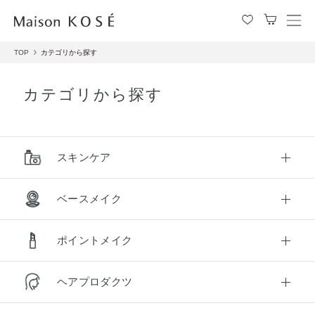
メ
ニ
TOP
カテゴリから探す
ュ
ー
を
カテゴリから探す
開
閉
す
る
スキンケア
ベースメイク
クレンジング
洗顔料
ポイントメイク
ファンデーション
フェイスパウダー
化粧水
乳液
ヘアプロダクツ
口紅・リキッドルージュ
アイシャドウ
化粧下地
コンシーラー
クリーム
ジェル・美容液