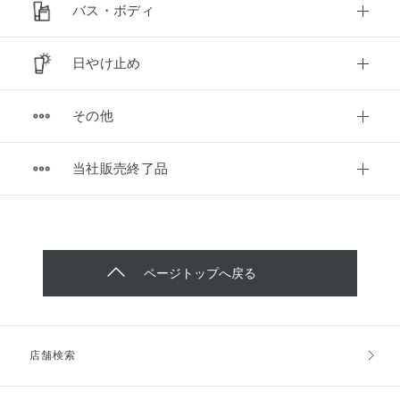
バス・ボディ
ヘアパック・コンディシ
シャンプー
ョナー
マスカラ
チーク
コントロールカラー
すべての商品
パック・マスク
マッサージ
日やけ止め
ボディ洗浄料
ハンドケア
トリートメント（インバ
トリートメント（アウト
ス）
バス）
アイライナー
アイブロウ
セット商品
リップケア
その他
日やけ止め
すべての商品
入浴剤
ボディケア・制汗料
ヘアスタイリング
白髪染め
ネイルカラー
ネイルケア
当社販売終了品
フレグランス
メンズ
すべての商品
セット商品
すべての商品
ヘアカラー
セット商品
フェイスカラー
セット商品
すべての商品
化粧雑貨
美容サプリメント
すべての商品
ページトップへ戻る
すべての商品
ギフト
トライアル・トラベル
店舗検索
すべての商品