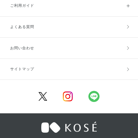
ご利用ガイド
よくある質問
ご利用ガイドトップ
ご注文方法
お支払方法
送料・配送
お問い合わせ
キャンセル・返品・交換
ポイント・クーポン
サイトマップ
定期お届け便
商品レビュー
会員登録