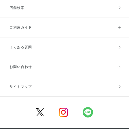
店舗検索
ご利用ガイド
よくある質問
ご利用ガイドトップ
ご注文方法
お支払方法
送料・配送
お問い合わせ
キャンセル・返品・交換
ポイント・クーポン
サイトマップ
定期お届け便
商品レビュー
会員登録