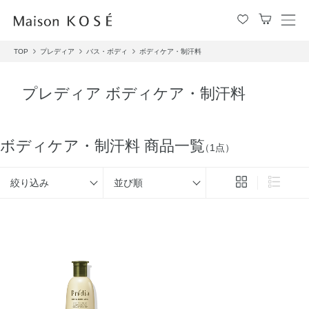
メ
ニ
TOP
プレディア
バス・ボディ
ボディケア・制汗料
ュ
ー
を
プレディア ボディケア・制汗料
開
閉
す
る
ボディケア・制汗料 商品一覧
（1点）
絞り込み
並び順