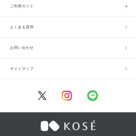
ご利用ガイド
よくある質問
ご利用ガイドトップ
ご注文方法
お支払方法
送料・配送
お問い合わせ
キャンセル・返品・交換
ポイント・クーポン
サイトマップ
定期お届け便
商品レビュー
会員登録