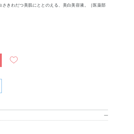
白さきわだつ美肌にととのえる、美白美容液。［医薬部
）