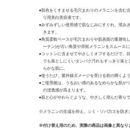
●肌色をくすませる毛穴まわりのメラニンを含む
り用美白美容液です。
●みずみずしい使用感で肌なじみにすぐれ、澄み
きます。
●角質柔軟ベースが毛穴まわりや肌表面の重層化
ーナン)が古い角質や滞留メラニンをスムース
●コットンに含ませてやさしくオフするだけで、目
でも落としにくいタンパク汚れもすっきり落と
らかな肌に。
●使うたび、紫外線ダメージを受ける前の輝くよ
●ご使用後は、うるおい感のあるなめらかな肌が
の浸透感が高まります。
●肌と心がやわらぐような、やさしく澄んだ香り
※メラニンの生成を抑え、シミ・ソバ力スを防ぎ
※付け替え用のため、実際の商品は画像と異なり