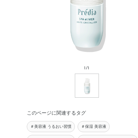
1
/
1
このページに関連するタグ
＃美容液 うるおい習慣
＃保湿 美容液