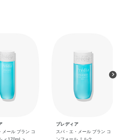
ア
プレディア
プ
メール ブラン コ
スパ・エ・メール ブラン コ
スパ
 ＜170mL＞
ンフォール ミルク
ロー