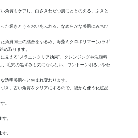
古い角質もケアし、白さきわだつ肌にととのえる、ふきと
きった輝きとうるおいあふれる、なめらかな美肌にみちび
した角質同士の結合をゆるめ、海藻ミクロポリマー(カラギ
に絡め取ります。
に見える“メラニンクリア効果”。クレンジングや洗顔料
し、毛穴の黒ずみも気にならない、ワントーン明るいやわ
うな透明美肌へと生まれ変わります。
つづき、古い角質をクリアにするので、後から使う化粧品
です。
ます。
ます。