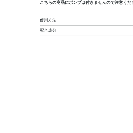
こちらの商品にポンプは付きませんので注意くだ
使用方法
配合成分
使用方法
L－アスコルビン酸2－グルコシド※、 精製水、
●洗顔後、コットンにポンプを3回くらい押した
ピレンジグリセリルエーテル、ジプロピレングリ
●朝・晩、お使いいただけます。
作温泉水、エデト酸二ナトリウム、カラギーナン
ン、テトラ2－エチルヘキサン酸ペンタエリトリ
リオキシエチレンセチルエーテルリン酸、ポリオ
化カルシウム水和物、水酸化ナトリウム、フェノ
※；有効成分 無印；その他の成分