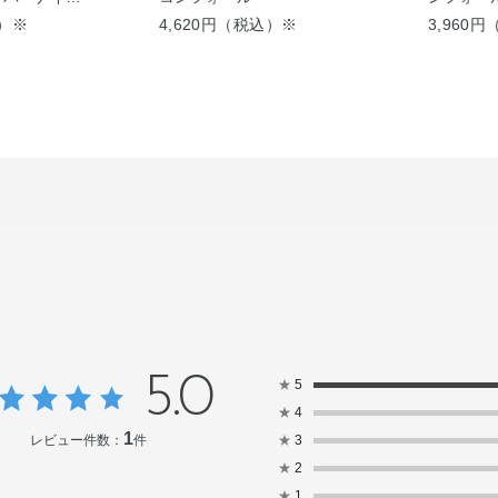
込）※
4,620円（税込）※
3,960
5.0
★
5
★
4
1
レビュー件数：
件
★
3
★
2
★
1