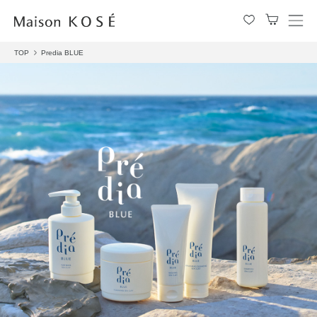
メ
ニ
TOP
Predia BLUE
ュ
ー
を
開
閉
す
る