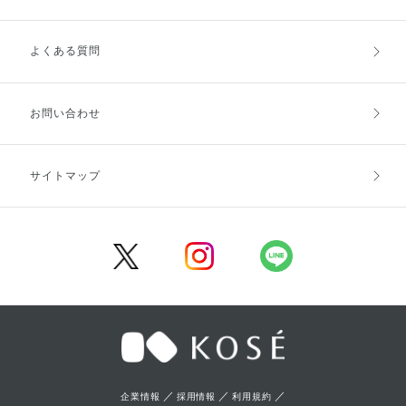
よくある質問
ご利用ガイドトップ
ご注文方法
お支払方法
送料・配送
お問い合わせ
キャンセル・返品・交換
ポイント・クーポン
サイトマップ
定期お届け便
商品レビュー
会員登録
／
／
／
企業情報
採用情報
利用規約