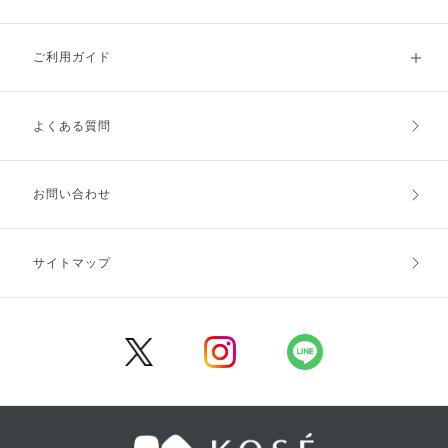
ご利用ガイド
よくある質問
ご利用ガイドトップ
ご注文方法
お支払方法
送料・配送
お問い合わせ
キャンセル・返品・交換
ポイント・クーポン
サイトマップ
定期お届け便
商品レビュー
会員登録