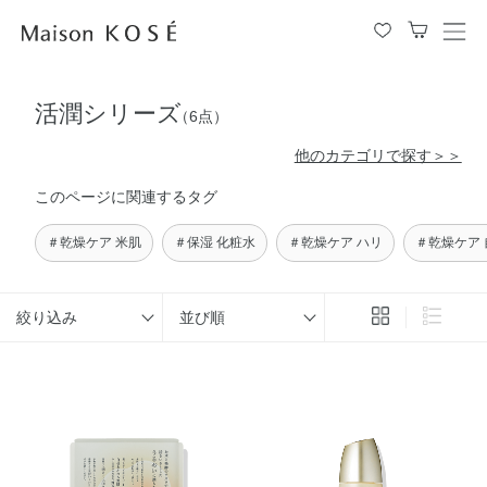
メ
ニ
ュ
活潤シリーズ
ー
（6点）
を
他のカテゴリで探す＞＞
開
閉
このページに関連するタグ
す
る
＃乾燥ケア 米肌
＃保湿 化粧水
＃乾燥ケア ハリ
＃乾燥ケア
絞り込み
並び順