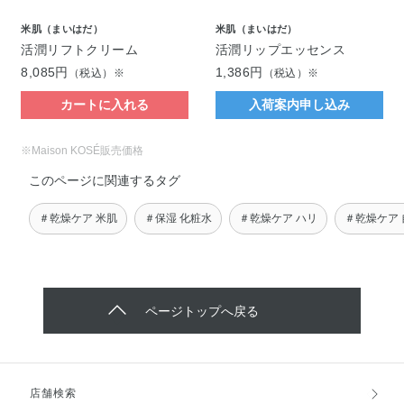
米肌（まいはだ）
米肌（まいはだ）
活潤リフトクリーム
活潤リップエッセンス
8,085円
1,386円
（税込）※
（税込）※
カートに入れる
入荷案内申し込み
※Maison KOSÉ販売価格
このページに関連するタグ
＃乾燥ケア 米肌
＃保湿 化粧水
＃乾燥ケア ハリ
＃乾燥ケア
ページトップへ戻る
店舗検索