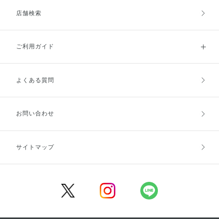
店舗検索
ご利用ガイド
よくある質問
ご利用ガイドトップ
ご注文方法
お支払方法
送料・配送
お問い合わせ
キャンセル・返品・交換
ポイント・クーポン
サイトマップ
定期お届け便
商品レビュー
会員登録