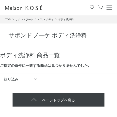
メ
ニ
TOP
サボンドブーケ
バス・ボディ
ボディ洗浄料
ュ
ー
を
サボンドブーケ ボディ洗浄料
開
閉
す
る
ボディ洗浄料 商品一覧
ご指定の条件に⼀致する商品は見つかりませんでした。
絞り込み
ページトップへ戻る