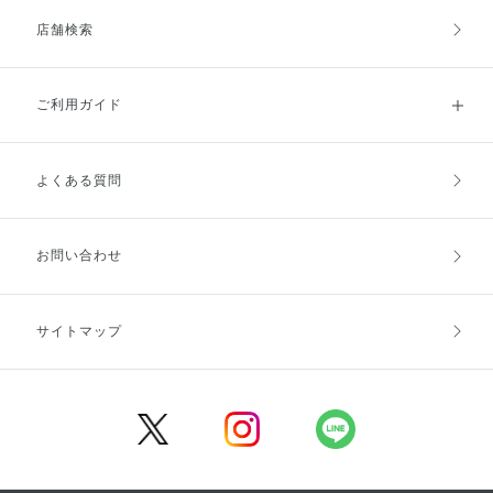
店舗検索
ご利用ガイド
よくある質問
ご利用ガイドトップ
ご注文方法
お支払方法
送料・配送
お問い合わせ
キャンセル・返品・交換
ポイント・クーポン
サイトマップ
定期お届け便
商品レビュー
会員登録