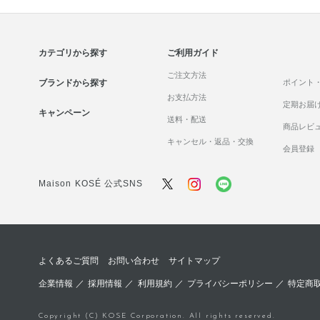
カテゴリから探す
ご利用ガイド
ご注文方法
ブランドから探す
ポイント
お支払方法
定期お届
キャンペーン
送料・配送
商品レビ
キャンセル・返品・交換
会員登録
Maison KOSÉ 公式SNS
よくあるご質問
お問い合わせ
サイトマップ
企業情報
／
採用情報
／
利用規約
／
プライバシーポリシー
／
特定商
Copyright (C) KOSE Corporation. All rights reserved.