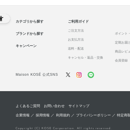
カテゴリから探す
ご利用ガイド
ご注文方法
ブランドから探す
ポイント
お支払方法
定期お届
キャンペーン
送料・配送
商品レビ
キャンセル・返品・交換
会員登録
Maison KOSÉ 公式SNS
よくあるご質問
お問い合わせ
サイトマップ
企業情報
／
採用情報
／
利用規約
／
プライバシーポリシー
／
特定商
Copyright (C) KOSE Corporation. All rights reserved.