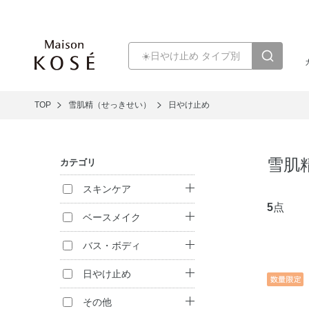
TOP
雪肌精（せっきせい）
日やけ止め
雪肌
カテゴリ
スキンケア
5
点
クレンジング
ベースメイク
洗顔料
ファンデーション
バス・ボディ
化粧水
フェイスパウダー
ハンドケア
日やけ止め
乳液
日やけ止め
その他