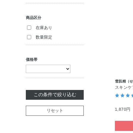
クリーム
化粧雑貨
商品区分
ジェル・美容液
美容サプリメント
在庫あり
パック・マスク
数量限定
セット商品
価格帯
雪肌精（
スキンケ
この条件で絞り込む
1,870円
リセット