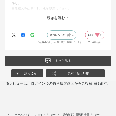
感じ。
雪肌精の香に癒されて永年愛用してます。
店頭では見かけなくなったので、こちらのサイトが頼りです。
続きを読む
製造中止にならないことを願います。
参考になった
2
Like!
0
※お客様の嬉しいお声を選び、掲載しています。（一部、編集も含む）
もっと見る
絞り込み
表示：新しい順
※レビューは、ログイン後の購入履歴画面からご投稿頂けます。
TOP
ベースメイク
フェイスパウダー
【販売終了】雪肌精 粉雪パウダー