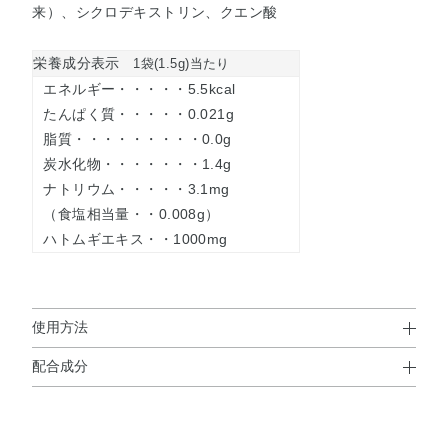
来）、シクロデキストリン、クエン酸
栄養成分表示
1袋(1.5g)当たり
エネルギー・・・・・5.5kcal
たんぱく質・・・・・0.021g
脂質・・・・・・・・・0.0g
炭水化物・・・・・・・1.4g
ナトリウム・・・・・3.1mg
（食塩相当量・・0.008g）
ハトムギエキス・・1000mg
使用方法
配合成分
使用方法
成分表
●１日１袋を目安に、そのままお召し上がりいただくか、 飲みにく
国産 ハトムギ種子エキス 1000mg
いと感じた場合は、水やぬるま湯などとともにお召し上がりくだ