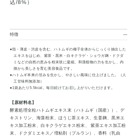
込/8%）
特徴
●殻・薄皮・渋皮を含む、ハトムギの種子全体からじっくり抽出した
エキスをはじめ、紫茶・黒米・白キクラゲ・ショウガ麹・ドクダ
ミなどの自然の恵みを粉末状に凝縮。和漢植物の力を生かし、内
側から美しさを育む美容食品です。
●ハトムギ本来の甘みを生かし、やさしい風味に仕上げました。（人
工甘味料無添加）
●1袋あたり5.5kcal。毎日続けてお召し上がりいただけます。
【原材料名】
酵素処理全粒ハトムギエキス末（ハトムギ（国産））、デ
キストリン、海藻粉末、ほうじ茶エキス、生姜麹、黒米エ
キス加工粉末、白キクラゲエキス粉末、 紫茶エキス加工粉
末、ドクダミエキス／増粘剤（プルラン）、香料（乳由