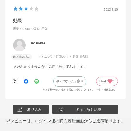
2023.3.10
効果
容量：1.5g×30袋 [30日分]
no name
年代:
60代
性別:
女性
肌質:
混合肌
購入確認済み
まだわかりませんが、気長に続けてみましす。
参考になった
0
Like!
1
※お客様の嬉しいお声を選び、掲載しています。（一部、編集も含む）
絞り込み
表示：新しい順
※レビューは、ログイン後の購入履歴画面からご投稿頂けます。