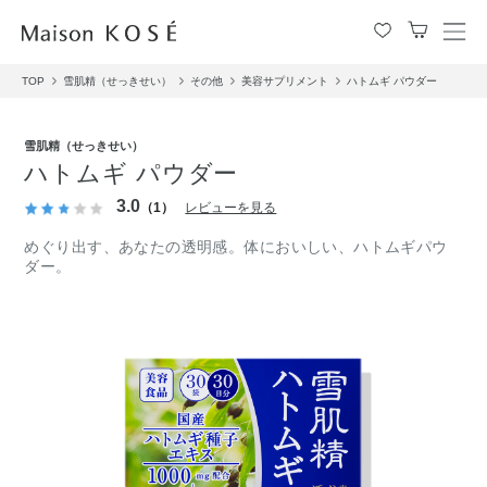
メ
ニ
TOP
雪肌精（せっきせい）
その他
美容サプリメント
ハトムギ パウダー
ュ
ー
を
雪肌精（せっきせい）
開
ハトムギ パウダー
閉
す
3.0
（1）
レビューを見る
る
めぐり出す、あなたの透明感。体においしい、ハトムギパウ
ダー。