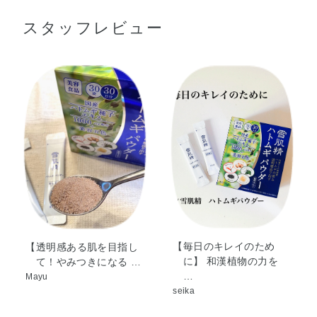
さい。
美容五色
スタッフレビュー
紫茶エキス
黒米エキス
白キクラゲエキス
ショウガ麹
ドクダミエキス
【毎日のキレイのため
【透明感ある肌を目指し
に】 和漢植物の力を
て！やみつきになる …
…
Mayu
seika