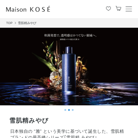
メ
ニ
TOP
雪肌精みやび
ュ
ー
を
開
閉
す
る
雪肌精みやび
日本独自の “雅” という美学に基づいて誕生した、雪肌精
ブランドの最高峰シリーズ｢雪肌精 みやび｣。