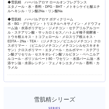
◆雪肌精 ハーバルアロマ ロールオンフレグランス
エタノール・水・香料・DPG・BHT・メトキシケイヒ酸エチ
ルヘキシル・リン酸2Na・リン酸Na
◆雪肌精 ハーバルアロマ ボディクリーム
水・BG・グリセリン・トリエチルヘキサノイン・メドウフォ
ーム油・水添ポリデセン・ジメチコン・セテアリルアルコー
ル・ステアリン酸・サッカロミセス／ハトムギ種子発酵液・
トウキ根エキス・トコフェロール・メロスリア根エキス・
EDTA－2Na・TEA・（ジメチコン／ビニルジメチコン）クロ
スポリマー・（ビニルジメチコン／メチコンシルセスキオキ
サン）クロスポリマー・エタノール・カルボマー・ステアリ
ン酸グリセリル・セスキオレイン酸ソルビタン・ベヘニルア
ルコール・ポリソルベート80・ワセリン・水添パーム油・水
添ヤシ油・水添レシチン・フェノキシエタノール・香料・カ
ラメル
雪肌精シリーズ
SERIES