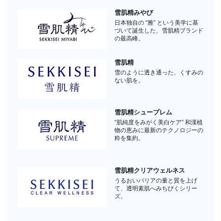
雪肌精みやび
日本独自の “雅” という美学に基
づいて誕生した、雪肌精ブランド
の最高峰。
雪肌精
雪のように透き通った、くすみの
ない肌を。
雪肌精シュープレム
“肌純度をみがく美白ケア” 和漢植
物の恵みに最新のテクノロジーの
粋を集約。
雪肌精クリアウェルネス
うるおいバリアの量と質を上げ
て、透明素肌へみちびくシリー
ズ。