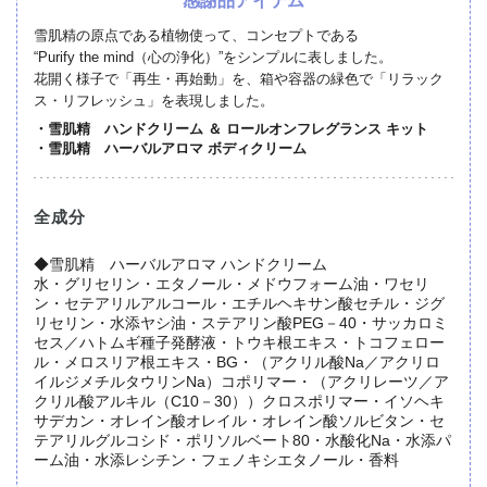
感謝品アイテム
雪肌精の原点である植物使って、コンセプトである
“Purify the mind（心の浄化）”をシンプルに表しました。
花開く様子で「再生・再始動」を、箱や容器の緑色で「リラック
ス・リフレッシュ」を表現しました。
・雪肌精 ハンドクリーム ＆ ロールオンフレグランス キット
・雪肌精 ハーバルアロマ ボディクリーム
全成分
◆雪肌精 ハーバルアロマ ハンドクリーム
水・グリセリン・エタノール・メドウフォーム油・ワセリ
ン・セテアリルアルコール・エチルヘキサン酸セチル・ジグ
リセリン・水添ヤシ油・ステアリン酸PEG－40・サッカロミ
セス／ハトムギ種子発酵液・トウキ根エキス・トコフェロー
ル・メロスリア根エキス・BG・（アクリル酸Na／アクリロ
イルジメチルタウリンNa）コポリマー・（アクリレーツ／ア
クリル酸アルキル（C10－30））クロスポリマー・イソヘキ
サデカン・オレイン酸オレイル・オレイン酸ソルビタン・セ
テアリルグルコシド・ポリソルベート80・水酸化Na・水添パ
ーム油・水添レシチン・フェノキシエタノール・香料