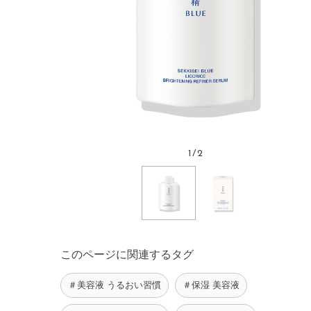
1
/
2
このページに関連するタグ
＃美容液 うるおい習慣
＃保湿 美容液