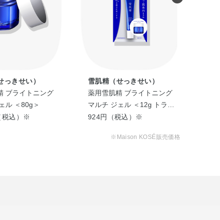
せっきせい）
雪肌精（せっきせい）
雪
精 ブライトニング
薬用雪肌精 ブライトニング
サイ
ェル ＜80g＞
マルチ ジェル ＜12g トライ
＞
アル＞
円（税込）※
924円（税込）※
6,
※Maison KOSÉ販売価格