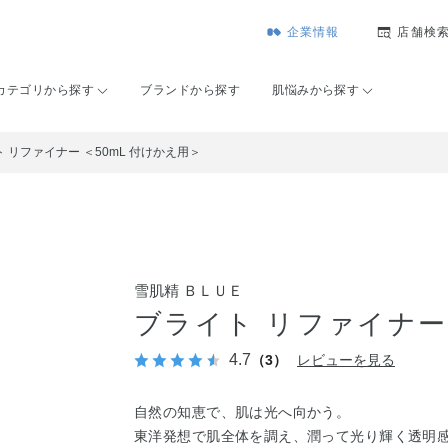
企業情報
店舗検
カテゴリから探す
ブランドから探す
肌悩みから探す
 リファイナー ＜50mL 付けかえ用＞
雪肌精 ＢＬＵＥ
ブライト リファイナー 
4.7
（3）
レビューを見る
自然の知恵で、肌は光へ向かう。
東洋発想で肌全体を調え、潤って光り輝く透明