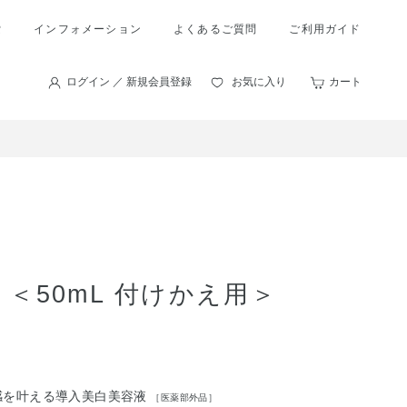
索
インフォメーション
よくあるご質問
ご利用ガイド
ログイン ／ 新規会員登録
お気に入り
カート
＜50mL 付けかえ用＞
感を叶える導入美白美容液
［医薬部外品］