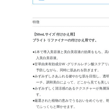
特徴
【50mLサイズ 付けかえ用】
ブライト リファイナーの付けかえ用です。
●1本で導入美容液と美白美容液の効果をもち、
入美白美容液。
●甘草由来有効成分W -グリチルレチン酸ステア
予防しながら、同時に肌あれを防ぎます。
●みずみずしさあふれる健やかな肌を目指し、透明
ーチ。調和美白によって、どこから見ても美し
●みずみずしく清涼感のあるテクスチャーが角層
す。
●厳選された植物の恵みでうるおいをめぐらせ、
でふっくらと輝かせます。