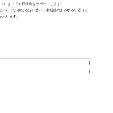
ージによって血行促進をサポートします。
こんだハーブが奏でる深い香り。幸福感のある明るい香りが
かわります。
製水、1，3－ブチレングリコール、無水エタノール、濃
ませます。
トラ2－エチルヘキサン酸ペンタエリトリット、d－δ－
た量をお使いください。
ンザシエキス、チャエキス（1）、ハトムギ発酵液、ボタ
リル酸・メタクリル酸アルキル共重合体、アルギン酸ナトリ
マー、フィトステロール、ポリグリセリン、メチルポリシ
リン脂質、水素添加大豆リン脂質、フェノキシエタノー