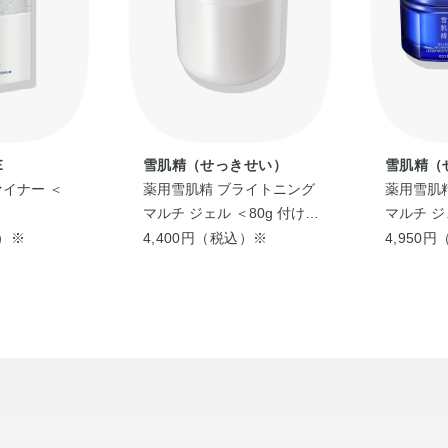
Ｅ
雪肌精（せっきせい）
雪肌精（
ァイナー ＜
薬用雪肌精 ブライトニング
薬用雪肌
マルチ ジェル ＜80g 付けか
マルチ ジ
え用＞
込）※
4,400円（税込）※
4,950