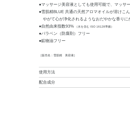
●マッサージ美容液としても使用可能で、マッサ
●雪肌精BLUE 共通の天然アロマオイルが溶け
やがて心が浄化されるようなおだやかな香りに
●自然由来指数93%
（水を含む ISO 16128準拠）
●パラベン（防腐剤）フリー
●鉱物油フリー
［販売名：雪肌精 美容液］
使用方法
配合成分
使用方法
配合成分；グリチルレチン酸ステアリルSW
、精
※
●洗顔後、ポンプを2回押した量をとり、肌になじ
グリセリン、ジグリセリン、植物性スクワラン、テ
※マッサージをする場合は、ポンプを2～3回押し
トコフェロール、アスコルビン酸、オリブ油、サ
ンエキス、dl－カンフル、l－メントール、アク
ウム、オレイン酸エチル、カルボキシビニルポリ
ロキサン、水酸化ナトリウム、水素添加大豆リゾ