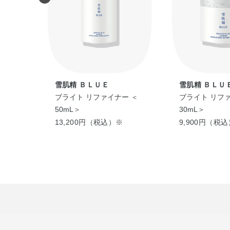
雪肌精 ＢＬＵＥ
雪肌精 ＢＬＵ
ロノジ
ブライト リファイナー ＜
ブライト リフ
ング コ
50mL＞
30mL＞
 ＜
13,200円（税込）※
9,900円（税