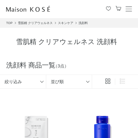
メ
ニ
TOP
雪肌精 クリアウェルネス
スキンケア
洗顔料
ュ
ー
を
雪肌精 クリアウェルネス 洗顔料
開
閉
す
る
洗顔料 商品一覧
（3点）
絞り込み
並び順