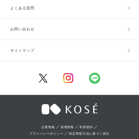
よくある質問
ご利用ガイドトップ
ご注文方法
お支払方法
送料・配送
お問い合わせ
キャンセル・返品・交換
ポイント・クーポン
サイトマップ
定期お届け便
商品レビュー
会員登録
／
／
／
企業情報
採用情報
利用規約
／
プライバシーポリシー
特定商取引法に基づく表記