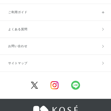
ご利用ガイド
よくある質問
ご利用ガイドトップ
ご注文方法
お支払方法
送料・配送
お問い合わせ
キャンセル・返品・交換
ポイント・クーポン
サイトマップ
定期お届け便
商品レビュー
会員登録