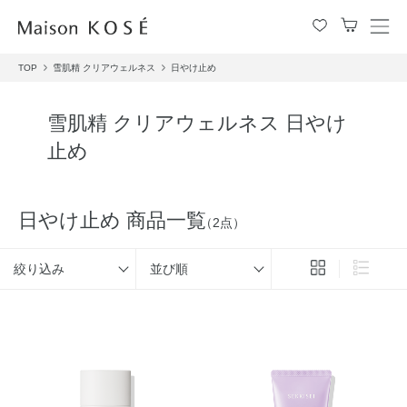
メ
ニ
TOP
雪肌精 クリアウェルネス
日やけ止め
ュ
ー
を
雪肌精 クリアウェルネス 日やけ
開
止め
閉
す
る
日やけ止め 商品一覧
（2点）
絞り込み
並び順