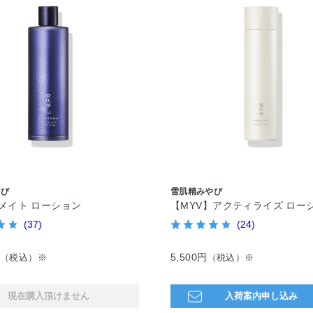
やび
雪肌精みやび
メイト ローション
【MYV】アクティライズ ロー
(37)
(24)
5,500円
（税込）※
（税込）※
現在購入頂けません
入荷案内申し込み