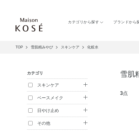
カテゴリから探す
ブランドから
TOP
雪肌精みやび
スキンケア
化粧水
雪肌
カテゴリ
スキンケア
3
点
クレンジング
ベースメイク
洗顔料
ファンデーション
日やけ止め
化粧水
化粧下地
日やけ止め
その他
乳液
フェイスパウダー
化粧雑貨