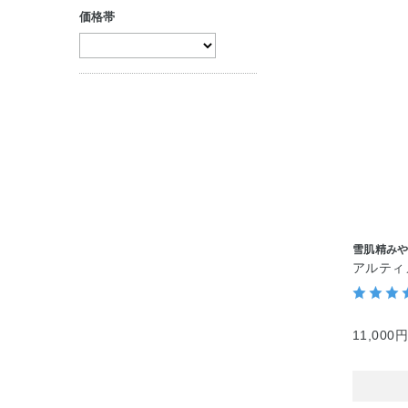
価格帯
クリーム
コンシーラー
ジェル・美容液
パック・マスク
セット商品
雪肌精み
アルティ
11,000円