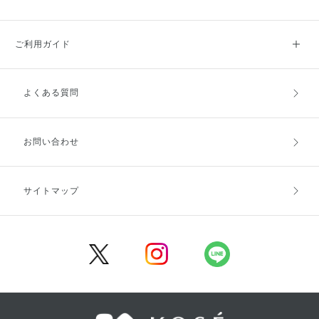
ご利用ガイド
よくある質問
ご利用ガイドトップ
ご注文方法
お支払方法
送料・配送
お問い合わせ
キャンセル・返品・交換
ポイント・クーポン
サイトマップ
定期お届け便
商品レビュー
会員登録