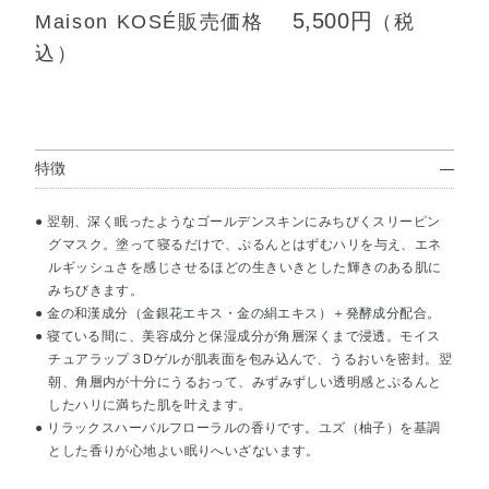
5,500円
Maison KOSÉ販売価格
（税
込）
特徴
● 翌朝、深く眠ったようなゴールデンスキンにみちびくスリーピン
グマスク。塗って寝るだけで、ぷるんとはずむハリを与え、エネ
ルギッシュさを感じさせるほどの生きいきとした輝きのある肌に
みちびきます。
● 金の和漢成分（金銀花エキス・金の絹エキス）＋発酵成分配合。
● 寝ている間に、美容成分と保湿成分が角層深くまで浸透。モイス
チュアラップ３Dゲルが肌表面を包み込んで、うるおいを密封。翌
朝、角層内が十分にうるおって、みずみずしい透明感とぷるんと
したハリに満ちた肌を叶えます。
● リラックスハーバルフローラルの香りです。ユズ（柚子）を基調
とした香りが心地よい眠りへいざないます。