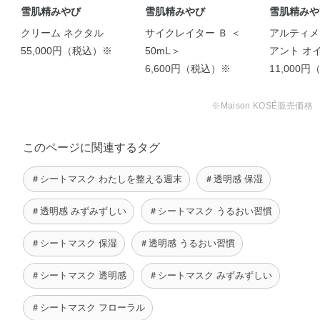
雪肌精みやび
雪肌精みやび
雪肌精みや
クリーム ネクタル
サイクレイター Ｂ ＜
アルティメ
55,000円（税込）※
50mL＞
アント オ
6,600円（税込）※
11,000
※Maison KOSÉ販売価格
このページに関連するタグ
今回は、"ながら美容"第
＃シートマスク わたしを整える週末
＃透明感 保湿
二弾を紹介したい …
jy
＃透明感 みずみずしい
＃シートマスク うるおい習慣
＃シートマスク 保湿
＃透明感 うるおい習慣
＃シートマスク 透明感
＃シートマスク みずみずしい
＃シートマスク フローラル