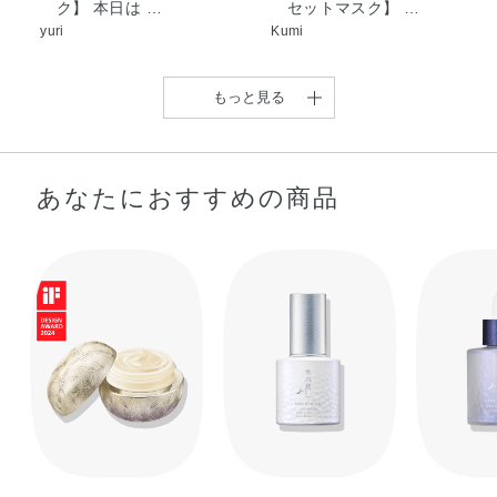
ク】 本日は …
セットマスク】 …
FERMENT FILTRATE･ HYDROLYZED SILK･ LONICERA
yuri
Kumi
JAPONICA (HONEYSUCKLE) FLOWER EXTRACT･
MELOTHRIA HETEROPHYLLA ROOT EXTRACT･ RICE
FERMENT FILTRATE (SAKE)･ SACCHAROMYCES/COIX
もっと見る
LACRYMA-JOBI MA-YUEN SEED FERMENT FILTRATE･
ACRYLATES/C10-30 ALKYL ACRYLATE
CROSSPOLYMER･ BHT･ CARBOMER･ DISODIUM
あなたにおすすめの商品
EDTA･ HYDROXYETHYLCELLULOSE･ PEG-240/HDI
COPOLYMER BIS-DECYLTETRADECETH-20 ETHER･
PEG-50 HYDROGENATED CASTOR OIL ISOSTEARATE･
POTASSIUM LAURATE･ SODIUM HYDROXIDE･
PHENOXYETHANOL･ FRAGRANCE (PARFUM)･ GOLD
(CI 77480)
【お気に入りのスペシャ
【肌が喜ぶ！ご褒美コス
ルケア♡】 この …
メ】 眺めるだけ …
Mana
furu