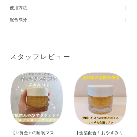
使用方法
配合成分
使用方法
水・BG・エタノール・グリセリン・メチルグルセス－
● おやすみ前のお手入れの最後に、週2～3回を目安にお使いくださ
10・コメ発酵液・サッカロミセス／ハトムギ種子発酵液・
い。
・肌の状態に合わせて、毎日お使いいただくこともできます。
スイカズラ花エキス・トウキ根エキス・バチルス／（コメ
・クリームやアイクリームをお使いの場合は、そのあとに本品を
スタッフレビュー
ヌカエキス／ダイズエキス）発酵液・メロスリア根エキ
お使いください。
ス・加水分解シルク・BHT・EDTA－2Na・（PEG－240／
● 翌朝、洗い流します。
デシルテトラデセス－20／HDI）コポリマー・（アクリレ
ーツ／アクリル酸アルキル（C10－30））クロスポリマ
ー・イソステアリン酸PEG－50水添ヒマシ油・カルボマ
ー・ヒドロキシエチルセルロース・ラウリン酸K・水酸化
Na・フェノキシエタノール・香料・金
INGREDIENTS:WATER/AQUA/EAU･ BUTYLENE
GLYCOL･ ALCOHOL･ GLYCERIN･ METHYL GLUCETH-
10･ ANGELICA ACUTILOBA ROOT EXTRACT･
BACILLUS/RICE BRAN EXTRACT/SOYBEAN EXTRACT
【✨黄金✨の睡眠マス
【金箔配合！おやすみリ