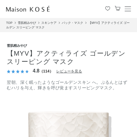
メ
ニ
TOP
雪肌精みやび
スキンケア
パック・マスク
【MYV】アクティライズ ゴー
ュ
ルデン スリーピング マスク
ー
を
開
雪肌精みやび
閉
【MYV】アクティライズ ゴールデン
す
スリーピング マスク
る
4.8
（114）
レビューを見る
翌朝、深く眠ったようなゴールデンスキン へ。ぷるんとはず
むハリを与え、輝きを呼び覚ますスリーピングマスク。