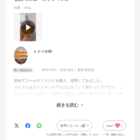
容量：100g
トイペキ🐶
年代:
50代
性別:
女性
肌質:
乾性肌
購入確認済み
初めてゴールデンマスクを購入、使用してみました。
そもそもあまりスキンケアなどは全くして無かったのですが、こ
ちらのマスクを見て一目惚れで購入。自宅に届きすぐに使ってみ
たところ、マスクをしたまま朝までというのはビックリしました
続きを読む
が、翌朝お肌がモチモチ、ツルツルに！
中に入っているゴールドがこれまた高級に感じます。
これからの冬の乾燥にとても良いです。
参考になった
0
Like!
1
お値段は良いですが、定期的に購入しようと思いました。
お顔に使えるなら、ハンドにも使えるのでは？と思いました。
※お客様の嬉しいお声を選び、掲載しています。（一部、編集も含む）