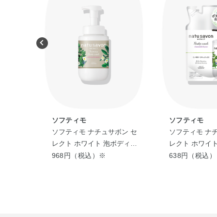
ソフティモ
ソフティモ
ボン セ
ソフティモ ナチュサボン セ
ソフティモ ナ
ディウォ
レクト ホワイト 泡ボディウ
レクト ホワイ
ル レモ
ォッシュ リッチモイスト
ッシュ リフレ
968円（税込）※
638円（税込
香り
え