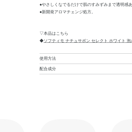
●やさしくなでるだけで肌のすみずみまで透明感
●新開発アロマチェンジ処方。
▽本品はこちら
◆
ソフティモ ナチュサボン セレクト ホワイト 
使用方法
配合成分
使用方法
水・DPG・ココイルグリシンK・コカミドプロピ
●手のひらに適量(1～2プッシュずつ)をとり、
ス・オランダガラシ葉／茎エキス・ゴボウ根エキ
い。
セージ葉エキス・セイヨウアカマツ球果エキス・
●1回の使用量は3～5プッシュが目安です。
プエキス・マルチトール・レモン果実エキス・ローズマ
クエン酸・グリセレス－26・ポリクオタニウム－
スクロース・ラウリン酸ポリグリセリル－10・塩
Na・香料