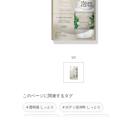
1
/
1
このページに関連するタグ
＃透明感 しっとり
＃ボディ洗浄料 しっとり