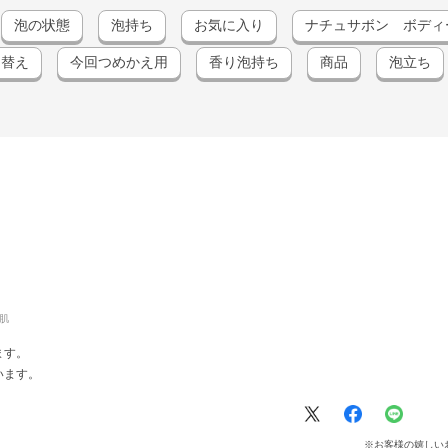
泡の状態
泡持ち
お気に入り
ナチュサボン ボディ
め替え
今回つめかえ用
香り泡持ち
商品
泡立ち
肌
ます。
います。
※お客様の嬉しい