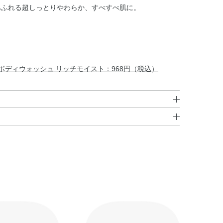
あふれる超しっとりやわらか、すべすべ肌に。
泡ボディウォッシュ リッチモイスト：968円（税込）
ルベタイン・ヤシ脂肪酸K・エタノール・アルテア根エキ
やさしくなでるように洗い、そのあとよくすすいでくださ
ス・サボンソウ葉エキス・ジオウエキス・スギナエキス・
セイヨウキズタ葉／茎エキス・ハトムギ種子エキス・ホッ
リー葉エキス・BG・EDTA－2Na・EDTA－3Na・
7・メチルグルセス－10・ラウリルベタイン・ラウリン酸
化Na・炭酸水素Na・フェノキシエタノール・安息香酸