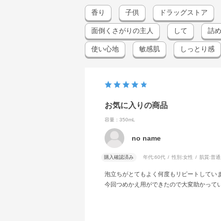
香り
子供
ドラッグストア
面倒くさがりの主人
して
詰
使い心地
敏感肌
しっとり感
お気に入りの商品
容量：350mL
no name
購入確認済み
年代:
60代
性別:
女性
肌質:
普通
泡立ちがとてもよく何度もリピートしてい
今回つめかえ用ができたので大変助かって