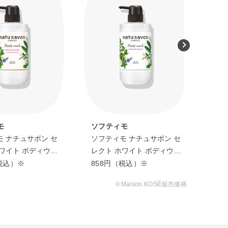
モ
ソフティモ
ソ
 ナチュサボン セ
ソフティモ ナチュサボン セ
ソ
ワイト ボディウォ
レクト ホワイト ボディウォ
ン
リッチモイスト
ッシュ リフレッシュ
ボ
税込）※
858円（税込）※
85
ト
※Maison KOSÉ販売価格