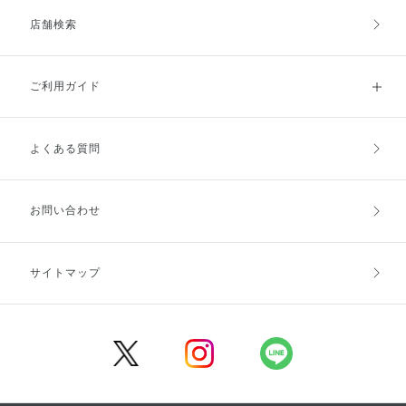
店舗検索
ご利用ガイド
よくある質問
ご利用ガイドトップ
ご注文方法
お支払方法
送料・配送
お問い合わせ
キャンセル・返品・交換
ポイント・クーポン
サイトマップ
定期お届け便
商品レビュー
会員登録