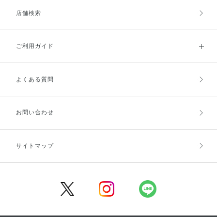
店舗検索
ご利用ガイド
よくある質問
ご利用ガイドトップ
ご注文方法
お支払方法
送料・配送
お問い合わせ
キャンセル・返品・交換
ポイント・クーポン
サイトマップ
定期お届け便
商品レビュー
会員登録