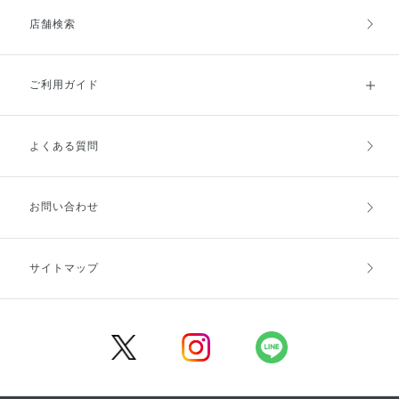
店舗検索
ご利用ガイド
よくある質問
ご利用ガイドトップ
ご注文方法
お支払方法
送料・配送
お問い合わせ
キャンセル・返品・交換
ポイント・クーポン
サイトマップ
定期お届け便
商品レビュー
会員登録