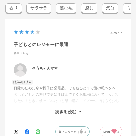
香り
サラサラ
髪の毛
感じ
気分
ミニ
2025.5.7
子どもとのレジャーに最適
容量：40g
そうちゃんママ
購入確認済み
日除のために今や帽子は必需品。でも被ると汗で髪の毛ベタベ
タ…子どもとの遊びで更に汗ばんで早くお風呂に入ってサッパリ
したい！ときに使ってみたいと思い購入。イメージではもう少し
脂っぽさが取れるかなと思いましたがお試しサイズですし値段的
続きを読む
にも許容範囲かな。サラサラにはなるし、ペタンとへたった髪の
毛が立ち上がります。
参考になった
1
Like!
1