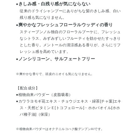
きしみ感・白残り感が気にならない
●
従来のドライシャンプーにありがちな髪のきしみ感、白い
残り感も気になりません。
爽やかなフレッシュフローラルウッディの香り
●
スティーブンノル独自のフローラルブーケに、フレッシュ
なシトラス、みずみずしいフルーティを効かせたすっきり
とした香り。メントールの清涼感ある香りが、さらにリフ
レッシュ感を高めています。
ノンシリコーン、サルフェートフリー
●
※爽やかな香りで、頭皮のニオイも気になりません。
【配合成分】
●植物由来パウダー（皮脂吸着）
●カワラヨモギ花エキス・チョウジエキス・緑茶[チャ葉]エキ
ス・天然ビタミンＥ[トコフェロール]・ホホバオイル[ホホ
バ種子油]（保湿）
※植物由来パウダーはオクテニルコハク酸デンプンAIです。