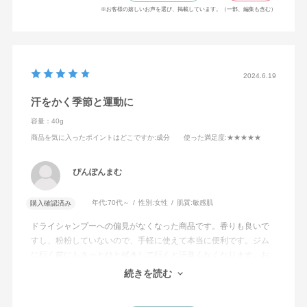
※お客様の嬉しいお声を選び、掲載しています。（一部、編集も含む）
2024.6.19
汗をかく季節と運動に
容量：40g
商品を気に入ったポイントはどこですか
:成分
使った満足度
:★★★★★
ぴんぽんまむ
年代:
70代～
性別:
女性
肌質:
敏感肌
購入確認済み
ドライシャンプーへの偏見がなくなった商品です。香りも良いで
すし、粉粉していないので、手軽に使えて本当に便利です。ジム
に行く前にもさっとひと拭きして行くと汗臭くなくなります。お
試しでミニを買ったのですが、使い勝手と持ち歩きを考えるとず
続きを読む
っとミニを使うと思います。