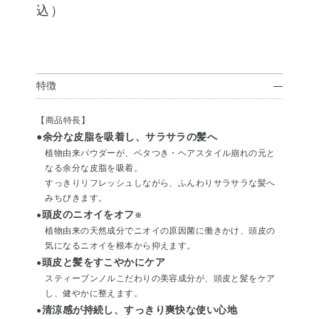
込）
特徴
【商品特長】
●余分な皮脂を吸着し、サラサラの髪へ
植物由来パウダーが、ベタつき・ヘアスタイル崩れの元と
なる余分な皮脂を吸着。
すっきりリフレッシュしながら、ふんわりサラサラな髪へ
みちびきます。
頭皮のニオイをオフ
●
※
植物由来の天然成分でニオイの原因菌に働きかけ、頭皮の
気になるニオイを根本から抑えます。
頭皮と髪をすこやかにケア
●
スティーブンノルこだわりの美容成分が、頭皮と髪をケア
し、健やかに整えます。
清涼感が持続し、すっきり爽快な使い心地
●