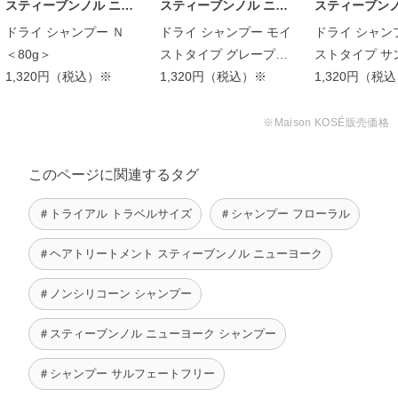
mae
スティーブンノル ニュ
スティーブンノル ニュ
スティーブンノ
ーヨーク
ーヨーク
ーヨーク
ドライ シャンプー Ｎ
ドライ シャンプー モイ
ドライ シャン
＜80g＞
ストタイプ グレープフ
ストタイプ サ
1,320円（税込）※
ルーツ スパークル
1,320円（税込）※
ー ブリーズ
1,320円（税
※Maison KOSÉ販売価格
このページに関連するタグ
＃トライアル トラベルサイズ
＃シャンプー フローラル
＃ヘアトリートメント スティーブンノル ニューヨーク
＃ノンシリコーン シャンプー
＃スティーブンノル ニューヨーク シャンプー
＃シャンプー サルフェートフリー