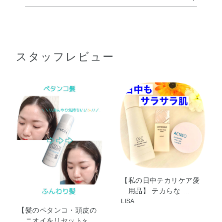
LPG・エタノール・オクテニルコハク酸デンプン
●ご使用前に上下によく振り、上向きでお使いください
Al・カワラヨモギ花エキス・チャ葉エキス・チョウジ
①髪から15~20cm はなし、髪を小分けにしながら頭皮・髪の
根もとに適量をスプレーします。
エキス・トコフェロール・ホホバ種子油・BG・PG・
②頭皮全体にパウダーを指でなじませます。
スタッフレビュー
カプリル酸グリセリル・シリカ・ミリスチン酸イソ
③手ぐしかブラシで髪の根もとからとかし、余分なパウダー
プロピル・メントール・水・香料
を取りのぞきながら、ヘアスタイルをととのえます。
【私の日中テカリケア愛
用品】 テカらな …
LISA
【髪のペタンコ・頭皮の
ニオイをリセット⭐ …