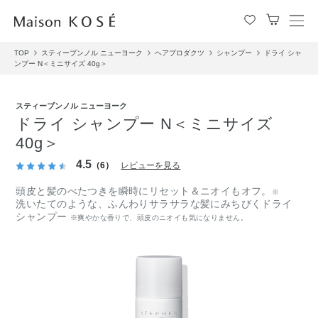
メ
ニ
TOP
スティーブンノル ニューヨーク
ヘアプロダクツ
シャンプー
ドライ シャ
ュ
ンプー N＜ミニサイズ 40g＞
ー
を
開
スティーブンノル ニューヨーク
閉
ドライ シャンプー N＜ミニサイズ
す
40g＞
る
4.5
（6）
レビューを見る
頭皮と髪のべたつきを瞬時にリセット＆ニオイもオフ。
※
洗いたてのような、ふんわりサラサラな髪にみちびくドライ
シャンプー
※爽やかな香りで、頭皮のニオイも気になりません。