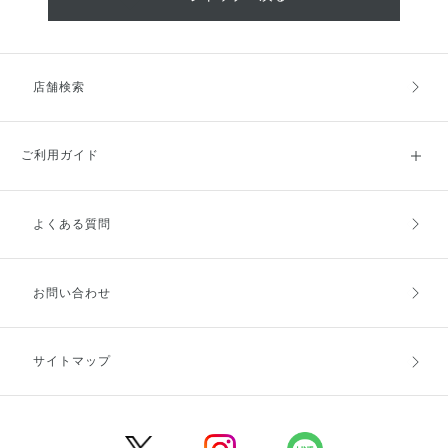
店舗検索
ご利用ガイド
よくある質問
ご利用ガイドトップ
ご注文方法
お支払方法
送料・配送
お問い合わせ
キャンセル・返品・交換
ポイント・クーポン
サイトマップ
定期お届け便
商品レビュー