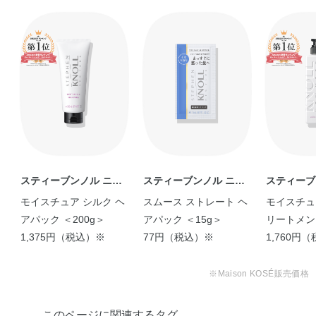
スティーブンノル ニュ
スティーブンノル ニュ
スティーブ
ーヨーク
ーヨーク
ーヨーク
モイスチュア シルク ヘ
スムース ストレート ヘ
モイスチュ
アパック ＜200g＞
アパック ＜15g＞
リートメン
1,375円（税込）※
77円（税込）※
1,760円
※Maison KOSÉ販売価格
このページに関連するタグ