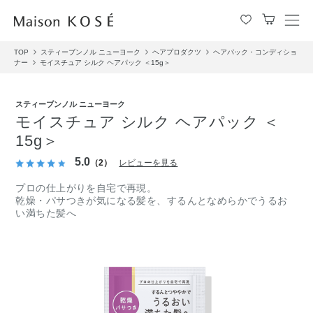
メ
ニ
TOP
スティーブンノル ニューヨーク
ヘアプロダクツ
ヘアパック・コンディショ
ュ
ナー
モイスチュア シルク ヘアパック ＜15g＞
ー
を
開
スティーブンノル ニューヨーク
閉
モイスチュア シルク ヘアパック ＜
す
15g＞
る
5.0
（2）
レビューを見る
プロの仕上がりを自宅で再現。
乾燥・パサつきが気になる髪を、するんとなめらかでうるお
い満ちた髪へ