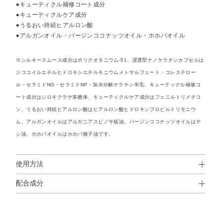
●キューティクル補修コート成分
●キューティクルケア成分
●うるおい持続ヒアルロン酸
●アルガンオイル・バージンココナッツオイル・ホホバオイル
※シルキースムース成分はポリクオタニウム-51、浸透型ナノケラチンカプセルは
ジココイルエチルヒドロキシエチルモニウムメトサルフェート・コレステロー
ル・セラミドNG・セラミドNP・加水分解ケラチン羊毛、キューティクル補修コ
ート成分はシロキクラゲ多糖体、キューティクルケア成分はフェニルトリメチコ
ン、うるおい持続ヒアルロン酸はヒアルロン酸ヒドロキシプロピルトリモニウ
ム、アルガンオイルはアルガニアスピノサ核油、バージンココナッツオイルはヤ
シ油、ホホバオイルはホホバ種子油です。
使用方法
配合成分
使用方法
水・PG・ジメチコン・セテアリルアルコール・トリエチル
週1～2回を目安に、シャンプー後軽く水気をきり、適量を
ヘキサノイン・トリ（カプリル酸／カプリン酸）グリセリ
髪全体になじませ2～3分おいてからよくすすぎます。