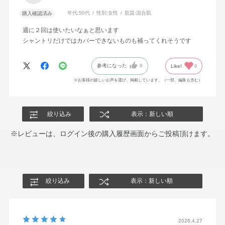
年代:
50代
性別:
女性
肌質:
混合肌
購入確認済み
週に２回は使いたいなぁと思います
シャントリだけではカバーできないものも補ってくれそうです
参考になった
0
Like!
0
※お客様の嬉しいお声を選び、掲載しています。（一部、編集も含む）
絞り込み
表示：新しい順
※レビューは、ログイン後の購入履歴画面からご投稿頂けます。
絞り込み
表示：新しい順
2026.4.27