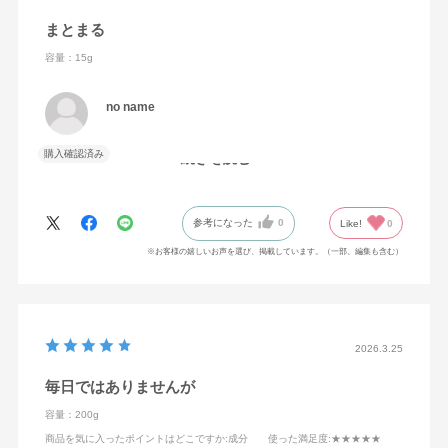
まとまる
容量：15g
no name
購入確認済み
続きを読む
さらさらでまとまりがよくなりました！
参考になった
0
Like!
0
※お客様の嬉しいお声を選び、掲載しています。（一部、編集も含む）
2026.3.25
毎日ではありませんが
容量：200g
商品を気に入ったポイントはどこですか
:成分
使った満足度
:★★★★★