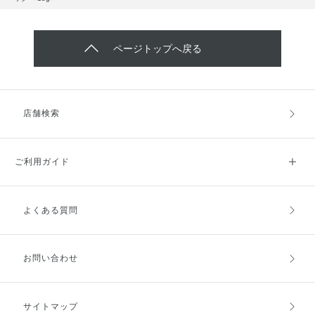
ページトップへ戻る
店舗検索
ご利用ガイド
よくある質問
ご利用ガイドトップ
ご注文方法
お支払方法
送料・配送
お問い合わせ
キャンセル・返品・交換
ポイント・クーポン
サイトマップ