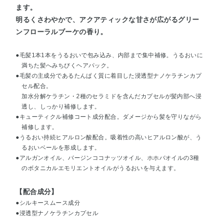
ます。
明るくさわやかで、アクアティックな甘さが広がるグリー
ンフローラルブーケの香り。
●毛髪1本1本をうるおいで包み込み、内部まで集中補修。うるおいに
満ちた髪へみちびくヘアパック。
●毛髪の主成分であるたんぱく質に着目した浸透型ナノケラチンカプ
セル配合。
加水分解ケラチン・2種のセラミドを含んだカプセルが髪内部へ浸
透し、しっかり補修します。
●キューティクル補修コート成分配合。ダメージから髪を守りながら
補修します。
●うるおい持続ヒアルロン酸配合。吸着性の高いヒアルロン酸が、う
るおいベールを形成します。
●アルガンオイル、バージンココナッツオイル、ホホバオイルの3種
のボタニカルエモリエントオイルがうるおいを与えます。
【配合成分】
●シルキースムース成分
●浸透型ナノケラチンカプセル