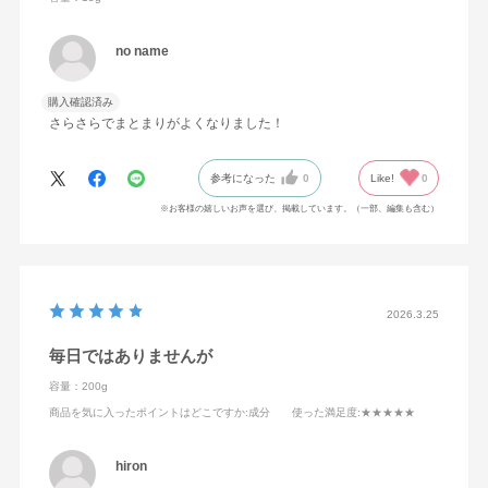
no name
購入確認済み
さらさらでまとまりがよくなりました！
参考になった
0
Like!
0
※お客様の嬉しいお声を選び、掲載しています。（一部、編集も含む）
2026.3.25
毎日ではありませんが
容量：200g
商品を気に入ったポイントはどこですか
:成分
使った満足度
:★★★★★
hiron