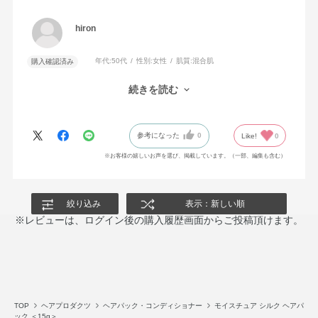
hiron
年代:
50代
性別:
女性
肌質:
混合肌
購入確認済み
週に２回は使いたいなぁと思います
続きを読む
シャントリだけではカバーできないものも補ってくれそうです
参考になった
0
Like!
0
※お客様の嬉しいお声を選び、掲載しています。（一部、編集も含む）
絞り込み
表示：新しい順
※レビューは、ログイン後の購入履歴画面からご投稿頂けます。
TOP
ヘアプロダクツ
ヘアパック・コンディショナー
モイスチュア シルク ヘアパ
ック ＜15g＞