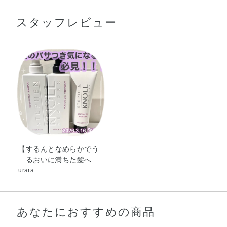
ル・ベヘントリモニウムクロリド・グリセリン・香料・ア
※髪の状態に合わせて毎日使うこともできます。
スタッフレビュー
ルガニアスピノサ核油・ヒアルロン酸ヒドロキシプロピル
トリモニウム・ホホバ種子油・ポリクオタニウム－51・加
水分解ケラチン（羊毛）・BG・DPG・アモジメチコン・
イソプロパノール・エタノール・クエン酸・コレステロー
ル・シロキクラゲ多糖体・ジココイルエチルヒドロキシエ
チルモニウムメトサルフェート・ジココジモニウムクロリ
ド・ステアルトリモニウムクロリド・セテス－20・セラミ
ドNG・セラミドNP・フェニルトリメチコン・ベヘニルア
ルコール・ヤシ油・ラウレス－23・ラウレス－4・ラウレ
ス硫酸Na・フェノキシエタノール・メチルパラベン・安息
香酸Na
【するんとなめらかでう
るおいに満ちた髪へ …
urara
あなたにおすすめの商品