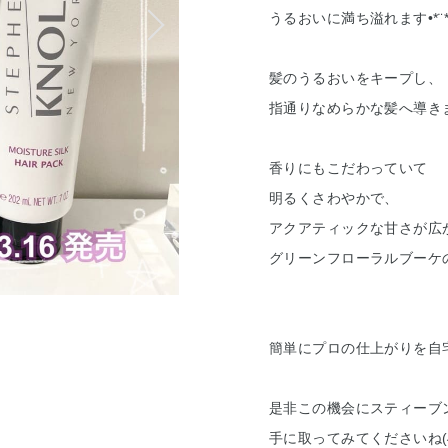
うるおいに満ち溢れます•*¨*•.
髪のうるおいをキープし、
指通りなめらかな髪へ導き
香りにもこだわっていて
明るくさわやかで、
アクアティックな甘さが広
グリーンフローラルブーケ
簡単にプロの仕上がりを自
是非この機会にスティーブン
手に取ってみてくださいね(˶ᐢ