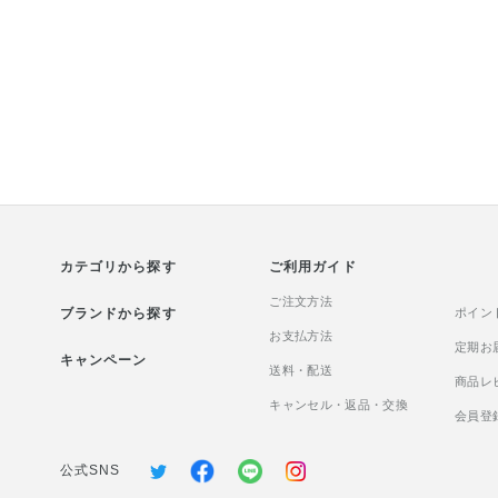
精 ブライトニング デイケア ア
質感と4色の彩り
ドバンス［医薬部外品］のご紹
合わせ、 透明感
介です！ 朝、化粧水の後これ1
わらかな血色感を
本で、 乳液・日やけ止め・化粧
ジルスチュアート
下地の効果があります🐶🍀 日本
ミックスブラッシ
で初めて※1承認されたコーセ
のご紹介です！ 
ー独自の 美白・肌あれ防止有効
おすすめカラーは 01
成分である甘草由来有効成分W-
dressです！ パ
グリチルレチン酸ステアリルを
カラーが肌に溶け
配合しているので、 肌あれを予
じみ 綺麗な血色
防し、メラニンの生成を抑え、
えてくれます🥰
カテゴリから探す
シミ・ソバカスを防ぎ、 うるお
ご利用ガイド
成分がソフトフォ
って澄んだ透明感のある肌へ整
ある球状パウダー
ご注文方法
ブランドから探す
えます•*¨*•.¸¸♬︎ 効果も機能も優
び広がることで 
ポイン
れていて 使用感もみずみずし
お支払方法
肌を綺麗に見せて
定期お
キャンペーン
く、なめらかなので オールシー
すすめPOINTです
送料・配送
商品レ
ズン使いやすいテクスチャーが
難民の方は一度手
キャンセル・返品・交換
私のイチオシポイントですꕤ︎︎·͜·
くださいね！ ※
会員登
是非この機会に試してみてくだ
分はメタクリル酸
さいね😉 ※1 有効成分グリチル
ポリマーです。
公式SNS
レチン酸ステアリルSW にて、