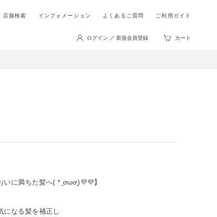
店舗検索
インフォメーション
よくあるご質問
ご利用ガイド
ログイン ／ 新規会員登録
カート
ちた髪へ( * ֦ơωơ֦)💜💜】
気になる髪を補正し