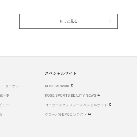
を自在に重ね
イシャドウから限定の4色が発
なリップグロ
溢れるツヤとや
売♪(๑ᴖ◡ᴖ๑)♪ いつものメイクに
て発売いたします
与えてくれる
プラスすると SUMMER感を感
シャイニーな
もっと見る
 クチュール
じられます！ 軽やかに透き通る
おいに満ちた立
ュ コンパクト
カラーと繊細なパールが、 眼差
透明感溢れる
イエベ春の私の
しを立体的に演出します！ 4色
で 抜け感と
 daydream
とも可愛くて全部欲しくなりま
す•*¨*•.¸¸
ステルピンクの
すよね😉 色味だけではなく、
とっても可愛
込むようにな
高密着オイル配合で粉感なく密
するのが楽しみです
感や透明感を叶
着し、 美しい仕上がりがロング
定品になりま
 毛穴フラット
ラスト続きます！ 限定品のため
第販売終了に
ーカス効果の
無くなり次第終了となりますの
スペシャルサイト
めにGETしてく
が スルスル伸
で、 アディクション ザ シング
ʚ̴̶̷̆_ʚ̴̶̷̆
毛穴をぼかして
ト・クーポン
ル アイシャドウ パールを是非
KOSE Museum
くれるのもお
ゲットしてくださいね(๑˃̵ᴗ˂̵)☀️
届け便
KOSE SPORTS BEAUTY NEWS
🍀 是非チーク
ビュー
コーセーテクノロジースペシャルサイト
に取ってみて
毛穴フラット成
録
グローバルEMBコンテスト
メチルクロス