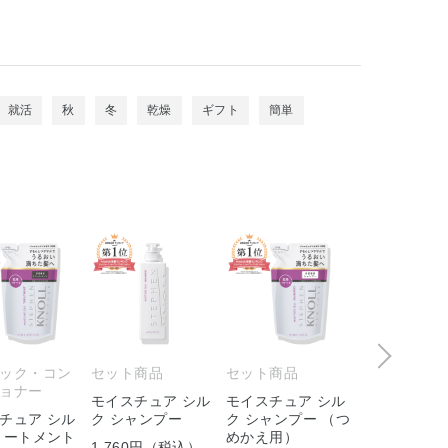
就活
秋
冬
乾燥
ギフト
簡単
ック・コン
セット商品
セット商品
ヘアパック・
ョナー
ディショナー
モイスチュア シル
モイスチュア シル
チュア シル
ク シャンプー
ク シャンプー （つ
モイスチュア
リートメント
めかえ用）
ク ヘアパック
1,760円（税込）