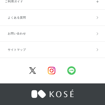
ご利用ガイド
よくある質問
ご利用ガイドトップ
ご注文方法
お支払方法
送料・配送
お問い合わせ
キャンセル・返品・交換
ポイント・クーポン
サイトマップ
定期お届け便
商品レビュー
会員登録