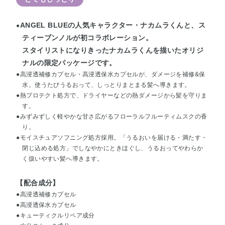
ANGEL BLUEの人気キャラクター・ナカムラくんと、ス
●
ティーブンノルが初コラボレーション。
スタイリストになりきったナカムラくんを描いたオリジ
ナルの限定パッケージです。
●高浸透補修カプセル・高浸透保水カプセルが、ダメージを補修&保
水。使うたびうるおって、しっとりまとまる髪へ導きます。
●熱プロテクト処方で、ドライヤーなどの熱ダメージから髪を守りま
す。
●みずみずしく軽やかな甘さ広がるフローラルフルーティムスクの香
り。
●モイスチュアソフニング処方採用。「うるおいを届ける・満たす・
閉じ込める処方」でしなやかにときほぐし、うるおってやわらか
く扱いやすい髪へ導きます。
【配合成分】
●高浸透補修カプセル
●高浸透保水カプセル
●キューティクルリペア成分