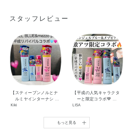
アルコール・炭酸ジアルキル（C14，15）・グリセリン・
ます。
※乾いた髪、湿った髪、どちらにもお使いいただけます。
ベヘニルアルコール・グリシン・シロキクラゲエキス・ヒ
スタッフレビュー
アルロン酸ヒドロキシプロピルトリモニウム・BG・BHT・
PEG－10水添ヒマシ油・アモジメチコン・イソプロパノー
ル・エタノール・オクチルドデカノール・オレイン酸フィ
トステリル・クエン酸・クエン酸Na・コレステロール・ジ
ココイルエチルヒドロキシエチルモニウムメトサルフェー
ト・ジメチコノール・ステアリン酸グリセリル・ステアル
トリモニウムクロリド・セテス－13・セラミドNG・デシ
ルテトラデカノール・パルミチン酸・フィトステロール
ズ・ベヘントリモニウムクロリド・メトキシケイヒ酸エチ
ルヘキシル・ラウレス－23・ラウレス－4・ラウレス硫酸
Na・水添ポリイソブテン・乳酸・フェノキシエタノール・
【スティーブンノルとナ
【平成の人気キャラクタ
ルミヤインターナシ …
ーと限定コラボ💙 …
メチルパラベン・安息香酸Na・香料
Kiki
LISA
もっと見る