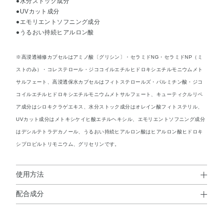
●水分ストック成分
●UVカット成分
●エモリエントソフニング成分
●うるおい持続ヒアルロン酸
※高浸透補修カプセルはアミノ酸〔グリシン〕・セラミドNG・セラミドNP（ミ
ストのみ）・コレステロール・ジココイルエチルヒドロキシエチルモニウムメト
サルフェート、高浸透保水カプセルはフィトステロールズ・パルミチン酸・ジコ
コイルエチルヒドロキシエチルモニウムメトサルフェート、キューティクルリペ
ア成分はシロキクラゲエキス、水分ストック成分はオレイン酸フィトステリル、
UVカット成分はメトキシケイヒ酸エチルヘキシル、エモリエントソフニング成分
はデシルテトラデカノール、うるおい持続ヒアルロン酸はヒアルロン酸ヒドロキ
シプロピルトリモニウム、グリセリンです。
使用方法
配合成分
使用方法
水・PG・ジメチコン・PPG－9ジグリセリル・セテアリル
●適量（セミロングで2～3プッシュ）を手にとり、毛先からなじませ