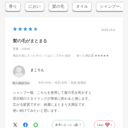
香り
におい
髪の毛
オイル
シャンプー、コ
2025.10.9
髪の毛がまとまる
容量：100mL
商品を気に入ったポイントはどこですか
:成分
使った満足度
:★★★★★
まこりん
年代:
50代
性別:
女性
肌質:
普通肌
購入確認済み
シャンプー後、こちらを使用して髪の毛を乾かすと
翌日朝のスタイリングが簡単に終わると感じます。
広がる髪質ですが、綺麗にまとまり大満足です。
使い続けてみたいと思います。
参考になった
2
Like!
1