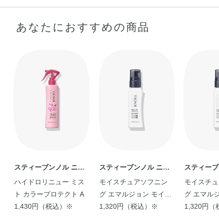
あなたにおすすめの商品
スティーブンノルとナル
【一日中まとまる♡熱か
ミヤ・インターナシ …
ら守り美髪に！】 …
urara
m
スティーブンノル ニュ
スティーブンノル ニュ
スティーブ
ーヨーク
ーヨーク
ーヨーク
ハイドロリニュー ミス
モイスチュアソフニン
モイスチュ
ト カラープロテクト A
グ エマルジョン モイス
グ エマル
1,430円（税込）※
チュアリペア
1,320円（税込）※
スリペア
1,320円
【1日中しっとりまとまる