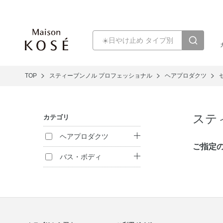
TOP
スティーブンノル プロフェッショナル
ヘアプロダクツ
ステ
カテゴリ
ヘアプロダクツ
ご指定
シャンプー
バス・ボディ
ヘアパック・コン
ボディ洗浄料
ディショナー
ハンドケア
トリートメント
（インバス）
入浴剤