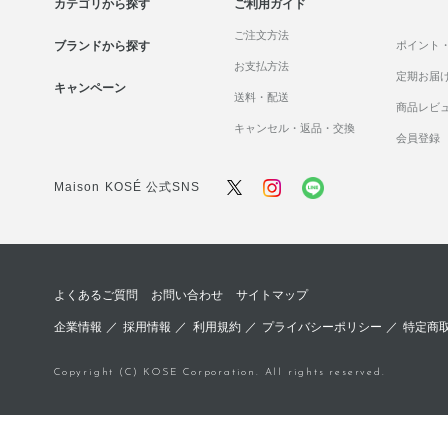
カテゴリから探す
ご利用ガイド
トリートメント
ボディケア・制汗
ご注文方法
（アウトバス）
料
ブランドから探す
ポイント
お支払方法
定期お届
ヘアスタイリング
セット商品
キャンペーン
送料・配送
商品レビ
白髪染め
キャンセル・返品・交換
会員登録
ヘアカラー
Maison KOSÉ 公式SNS
セット商品
よくあるご質問
お問い合わせ
サイトマップ
企業情報
／
採用情報
／
利用規約
／
プライバシーポリシー
／
特定商
Copyright (C) KOSE Corporation. All rights reserved.