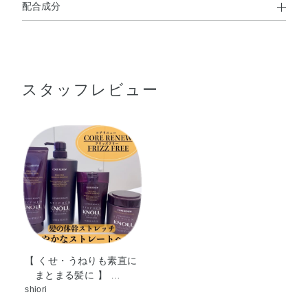
配合成分
使用方法
水・ココイルメチルタウリンNa・オレフィン（C14－16）
●髪をよくぬらしてから、適量を髪全体になじませ、マッサージする
スルホン酸Na・PPG－2コカミド・コカミドプロピルベタ
ように洗ったあと、充分にすすいでください。
※すすぐ前に、粗めのくしなどでコーミングするとさらに効果的で
イン・ココアンホ酢酸Na・クエン酸・グリセリン・香料・
す。
スタッフレビュー
アーモンド油・アセチルシステイン・アセロラ果実エキ
ス・コメ胚芽油・トコフェロール・バオバブ種子油・パル
＜効果的な使い方＞
ミチン酸アスコルビル・ラウロイル加水分解シルクNa・ロ
1.ブラッシングでほこりやからまりをとり、汚れを落ちやすくしま
ーズマリー葉エキス・加水分解シルク・BG・EDTA－
す。
2Na・イソステアリン酸PEG－50水添ヒマシ油・エタノー
2.髪をよく濡らしてから水気を切ります。
3.シャンプーを手にとり少量のお湯とともに泡立てます。
ル・オクチルドデカノール・ココイルグルタミン酸TEA・
その後たっぷりの泡とともに、指の腹を使って洗います。
ポリクオタニウム－10・ポリクオタニウム－65・ポリクオ
4.目のあらいコームで毛流れを整えるようにとかし、中間から毛先
タニウム－7・塩化Na・フェノキシエタノール・メチルパ
にかけて美容成分を髪に浸透させます。
ラベン・安息香酸Na
※泡のまま1～2分放置します。
5.地肌から毛先まで充分にすすぎます。
【 くせ・うねりも素直に
まとまる髪に 】 …
shiori