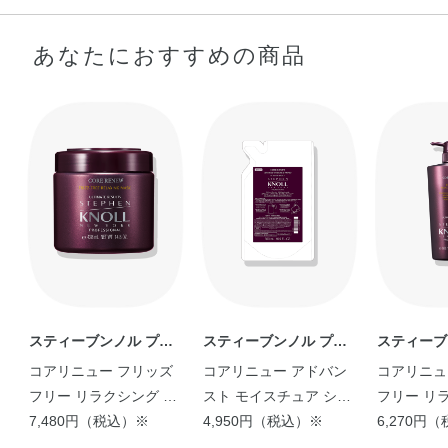
あなたにおすすめの商品
スティーブンノル プロ
スティーブンノル プロ
スティーブ
フェッショナル
フェッショナル
フェッショ
コアリニュー フリッズ
コアリニュー アドバン
コアリニュ
フリー リラクシング マ
スト モイスチュア シャ
フリー リ
スク ＜420g＞
7,480円（税込）※
ンプー ＜500mL つめ
4,950円（税込）※
ャンプー ＜
6,270円
かえ用＞