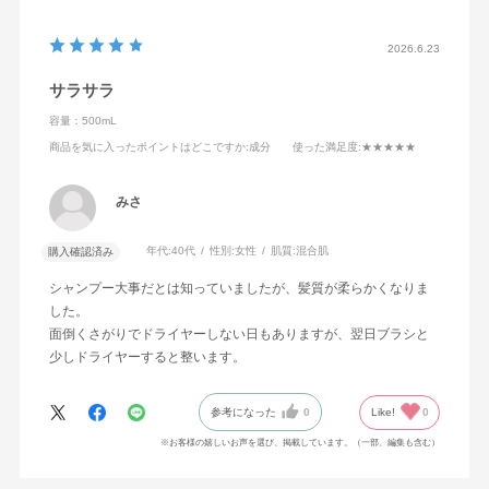
2026.6.23
サラサラ
容量：500mL
商品を気に入ったポイントはどこですか
:成分
使った満足度
:★★★★★
みさ
年代:
40代
性別:
女性
肌質:
混合肌
購入確認済み
シャンプー大事だとは知っていましたが、髪質が柔らかくなりま
した。
面倒くさがりでドライヤーしない日もありますが、翌日ブラシと
少しドライヤーすると整います。
参考になった
0
Like!
0
※お客様の嬉しいお声を選び、掲載しています。（一部、編集も含む）