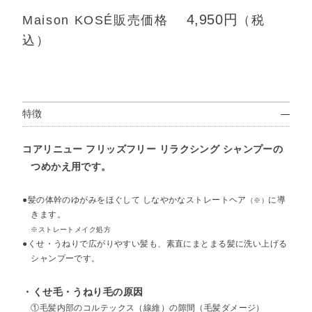
4,950円
Maison KOSÉ販売価格
（税
込）
特徴
コアリニュー フリッズフリー リラクシング シャンプーの
つめかえ用です。
●髪の体幹のゆがみをほぐして しなやかなストレートヘア
に導
（※）
きます。
※ストレートメイク処方
●くせ・うねりで広がりやすい髪も、素直にまとまる髪に洗い上げる
シャンプーです。
・くせ毛・うねり毛の原因
①毛髪内部のコルテックス（線維）の隙間（毛髪ダメージ）