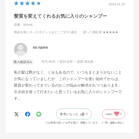
2024.11.15
髪質を変えてくれるお気に入りのシャンプー
容量：500mL
商品を気に入ったポイントはどこですか
:成分
使った満足度
:★★★★★
no name
年代:
60代
性別:
女性
肌質:
混合肌
購入確認済み
私の髪は艶がなく、くせもあるので、いつもまとまりがないこと
が気になっていましたが、このシャンプーを使い始めてからは、
髪質が変わってきているのかこの悩みが解消されつつあります。
引き続き使って行きたいと思っているお気に入りのシャンプーで
す。
参考になった
0
Like!
0
※お客様の嬉しいお声を選び、掲載しています。（一部、編集も含む）