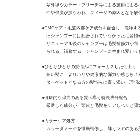
紫外線やカラー・ブリーチ等による施術による
性や強度が損なわれ、ダメージの原因となる酸
●CMCケア・毛髪内部ケア成分を配合し、洗浄
旧シャンプーには配合されていなかった毛髪補
リニューアル後のシャンプーは毛髪補修力が向
られる「補修する」シャンプーに生まれ変わり
●ひとりひとりの髪悩みにフォーカスした仕上り
細い髪に、よりハリや健康的な弾力が感じられ
ターゲットとなる方の髪悩みに寄り添い、理想
●健康的な弾力のある髪へ導く特長成分配合
厳選した成分が、頭皮と毛髪をケアしハリと弾
●カラーケア処方
カラーダメージを徹底補修し、輝くツヤのある