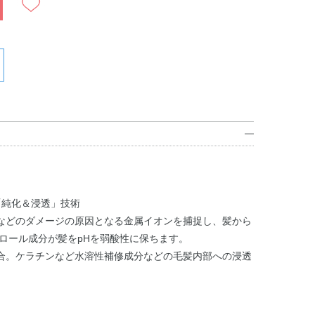
「純化＆浸透」技術
などのダメージの原因となる金属イオンを捕捉し、髪から
ロール成分が髪をpHを弱酸性に保ちます。
合。ケラチンなど水溶性補修成分などの毛髪内部への浸透