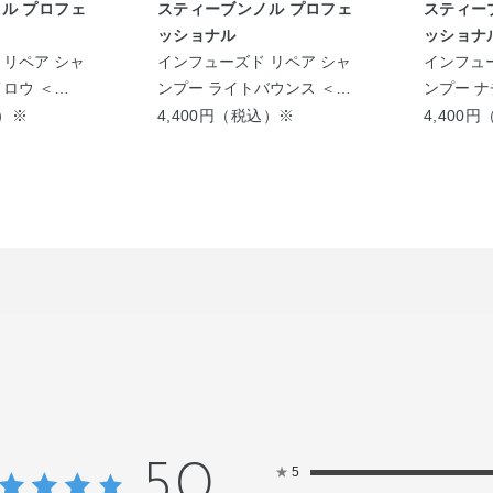
ル プロフェ
スティーブンノル プロフェ
スティー
ッショナル
ッショナ
 リペア シャ
インフューズド リペア シャ
インフュー
ロウ ＜
ンプー ライトバウンス ＜
ンプー 
え用＞
600mL＞
シュ ＜60
込）※
4,400円（税込）※
4,400
5.0
★
5