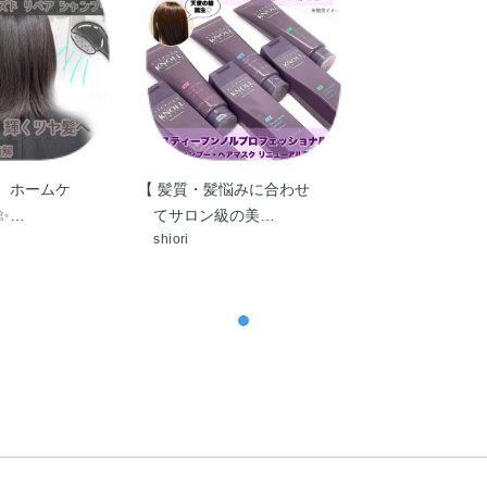
●飲み物ではありません
誤飲等を防ぐため、置き場所にご注意ください
へ。ホームケ
【 髪質・髪悩みに合わせ
️…
てサロン級の美…
shiori