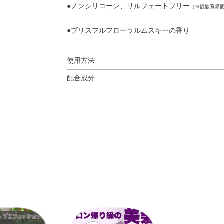
●ノンシリコーン、サルフェートフリー
（※硫酸系界
●ブリスフルフローラルムスキーの香り
使用方法
配合成分
使用方法
水・ココイルメチルタウリンNa・コカミドプロ
髪と地肌をよく濡らしてから、適量を泡立てなが
ニンNa・ラウラミドプロピルベタイン・PCA－
ン・グリコシルトレハロース・グリシン・ココイ
使用上の注意
オニン・バリン・ヒスチジン・フェニルアラニン
エキス・ラウルジモニウムヒドロキシプロピル加
●頭皮に異常があらわれたときは、ご使用をおや
水分解コラーゲン・BG・DPG・EDTA－2Na・P
●目に入ったときはすぐに洗い流し、異物感が残
ン酸・グリセリン・コカミドMEA・ココアンホ酢
●乳幼児の手の届かないところに保管してくださ
シジグリコール・ジステアリン酸PEG－150・ジ
●高温の場所には置かないでください。
ニウム－10・ラウラミドプロピルヒドロキシスル
●詰め替え後、この袋の下部の製造番号を記録し
ン酸ジ（フィトステリル／オクチルドデシル）・
お問合せの際は、この番号をお知らせください
ル・安息香酸Na・香料