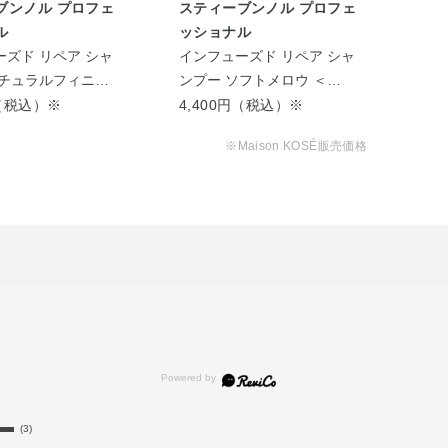
ブンノル プロフェ
スティーブンノル プロフェ
ス
ル
ッショナル
ッ
ズド リペア シャ
インフューズド リペア シャ
イン
ナチュラルフィニッ
ンプー ソフトメロウ ＜
ンプ
0mL＞
600mL＞
27
円（税込）※
4,400円（税込）※
2,
※Maison KOSÉ販売価格
(3)