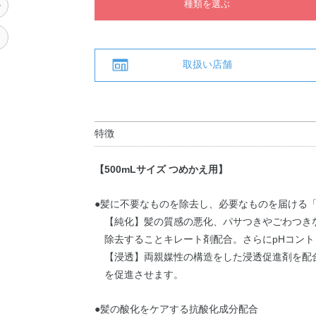
種類を選ぶ
ル
用
取扱い店舗
特徴
【500mLサイズ つめかえ用】
●髪に不要なものを除去し、必要なものを届ける
【純化】髪の質感の悪化、パサつきやごわつき
除去することキレート剤配合。さらにpHコント
【浸透】両親媒性の構造をした浸透促進剤を配
を促進させます。
●髪の酸化をケアする抗酸化成分配合