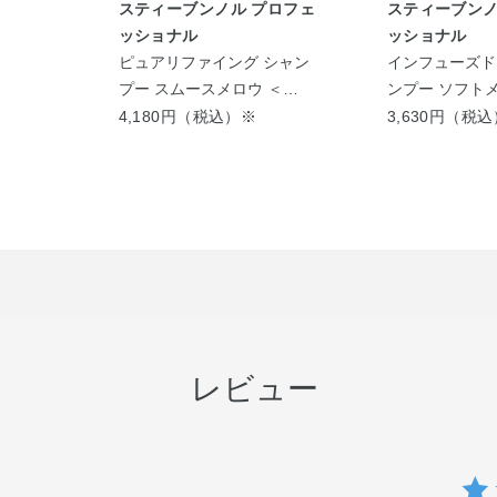
プロフェ
スティーブンノル プロフェ
スティーブンノ
ッショナル
ッショナル
シュ マ
ピュアリファイング シャン
インフューズド
ニッシ
プー スムースメロウ ＜
ンプー ソフトメ
600mL＞
500mL つめか
4,180円（税込）※
3,630円（税
レビュー