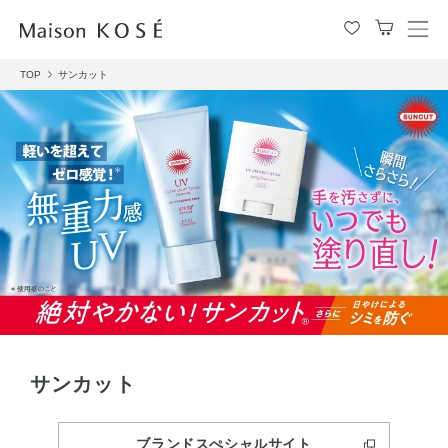
メ
ニ
TOP
サンカット
ュ
ー
を
開
閉
す
る
サンカット
ブランドスぺシャルサイト