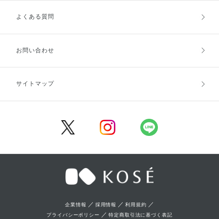
よくある質問
ご利用ガイドトップ
ご注文方法
お支払方法
送料・配送
お問い合わせ
キャンセル・返品・交換
ポイント・クーポン
サイトマップ
定期お届け便
商品レビュー
会員登録
／
／
／
企業情報
採用情報
利用規約
／
プライバシーポリシー
特定商取引法に基づく表記