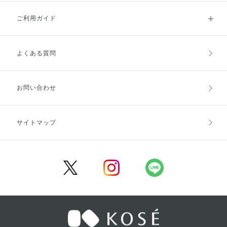
ご利用ガイド
よくある質問
ご利用ガイドトップ
ご注文方法
お支払方法
送料・配送
お問い合わせ
キャンセル・返品・交換
ポイント・クーポン
サイトマップ
定期お届け便
商品レビュー
会員登録