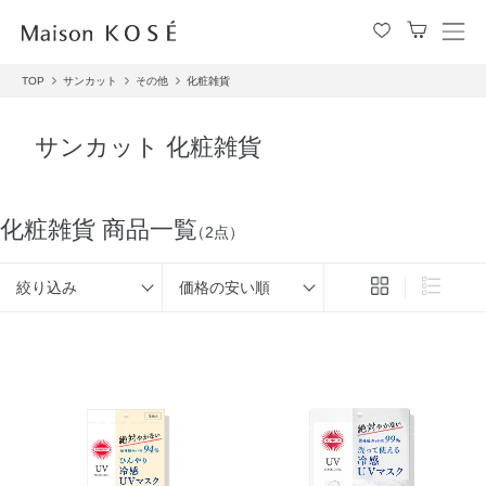
メ
ニ
TOP
サンカット
その他
化粧雑貨
ュ
ー
を
サンカット 化粧雑貨
開
閉
す
る
化粧雑貨 商品一覧
（2点）
絞り込み
価格の安い順