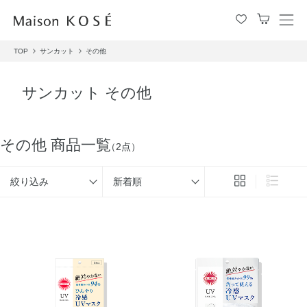
メ
ニ
TOP
サンカット
その他
ュ
ー
を
サンカット その他
開
閉
す
る
その他 商品一覧
（2点）
絞り込み
新着順