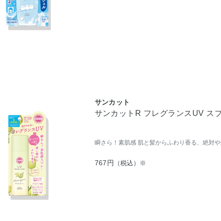
サンカット
サンカットR フレグランスUV ス
瞬さら！素肌感 肌と髪からふわり香る、絶対や
767円
（税込）※