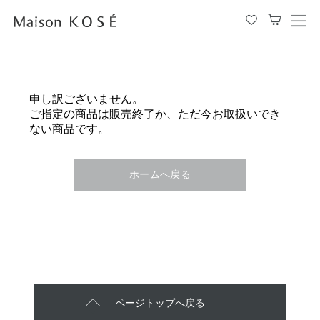
メ
ニ
ュ
ー
を
申し訳ございません。
開
ご指定の商品は販売終了か、ただ今お取扱いでき
閉
ない商品です。
す
る
ホームへ戻る
ページトップへ戻る