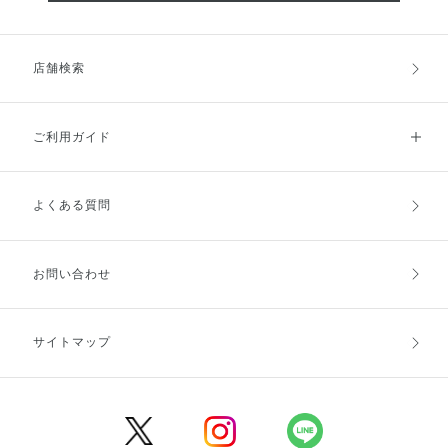
店舗検索
ご利用ガイド
よくある質問
ご利用ガイドトップ
ご注文方法
お支払方法
送料・配送
お問い合わせ
キャンセル・返品・交換
ポイント・クーポン
サイトマップ
定期お届け便
商品レビュー