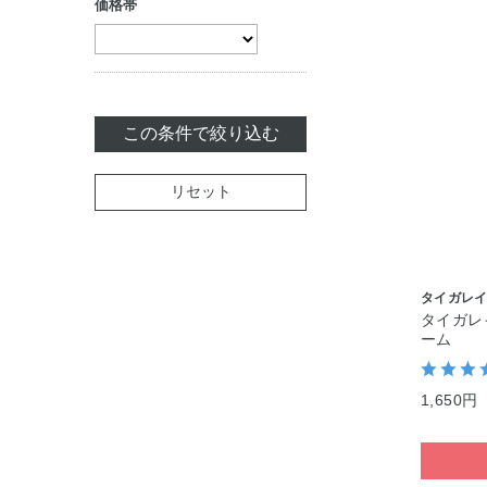
価格帯
クリーム
ジェル・美容液
パック・マスク
この条件で絞り込む
マッサージ
リセット
リップケア
セット商品
タイガレ
タイガレ
ーム
1,650円