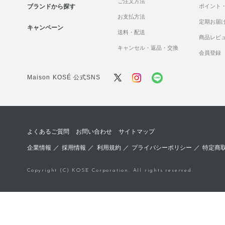
ご注文方法
ブランドから探す
ポイント
クリーム
お支払方法
定期お届
キャンペーン
ジェル・美容液
送料・配送
商品レビ
キャンセル・返品・交換
パック・マスク
会員登録
マッサージ
Maison KOSÉ 公式SNS
リップケア
セット商品
よくあるご質問
お問い合わせ
サイトマップ
企業情報
／
採用情報
／
利用規約
／
プライバシーポリシー
／
特定商
Copyright (C) KOSE Corporation. All rights reserved.