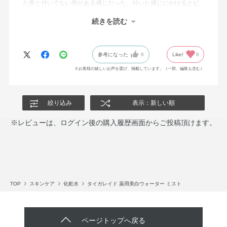
た所と付いてない所がある感じだった。付いた感じにかけるとビ
シャビシャになりそうだった。これは霧状に出るので均一に付い
続きを読む
た感じでとても良かった。美白効果もあるし、量もまあまあ入っ
ていてお手頃。香りも自然でほとんどない。
参考になった
0
Like!
0
※お客様の嬉しいお声を選び、掲載しています。（一部、編集も含む）
絞り込み
表示：新しい順
※レビューは、ログイン後の購入履歴画面からご投稿頂けます。
TOP
スキンケア
化粧水
タイガレイド 薬用美白ウォーター ミスト
ページトップへ戻る