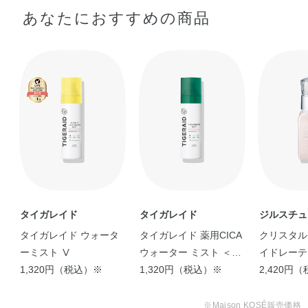
配合成分；ナイアシンアミド
、グリチルリチン酸ジカリ
※
容器を振らずに頭部を上にし、目と口を閉じ、肌から約
あなたにおすすめの商品
ウム※、精製水、1，3－ブチレングリコール、ジプロピレ
20cmはなしてスプレーします。
ングリコール、グルタチオン、ラベンダー油、水溶性ツボ
クサエキス、イソステアリン酸ポリオキシエチレン硬化ヒ
マシ油、クエン酸、ソルビット液、メタリン酸ナトリウ
ム、リン酸一水素ナトリウム、常水、窒素、濃グリセリ
ン、フェノキシエタノール
※；有効成分 無印；その他の成分
タイガレイド
タイガレイド
ジルスチュ
タイガレイド ウォータ
タイガレイド 薬用CICA
クリスタル
ーミスト Ⅴ
ウォーター ミスト ＜
イドレーテ
1,320円（税込）※
150g＞
1,320円（税込）※
ト
2,420円
※Maison KOSÉ販売価格