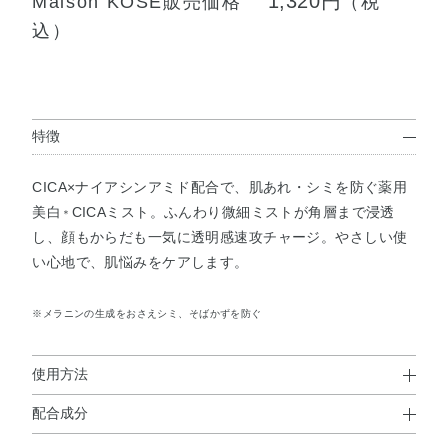
1,320円
Maison KOSÉ販売価格
（税
込）
特徴
CICA×ナイアシンアミド配合で、肌あれ・シミを防ぐ薬用
美白
CICAミスト。ふんわり微細ミストが角層まで浸透
＊
し、顔もからだも一気に透明感速攻チャージ。やさしい使
い心地で、肌悩みをケアします。
※メラニンの生成をおさえシミ、そばかずを防ぐ
使用方法
配合成分
使用方法