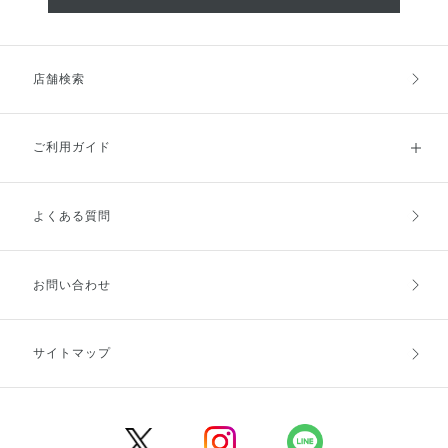
店舗検索
ご利用ガイド
よくある質問
ご利用ガイドトップ
ご注文方法
お支払方法
送料・配送
お問い合わせ
キャンセル・返品・交換
ポイント・クーポン
サイトマップ
定期お届け便
商品レビュー