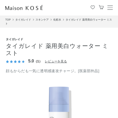
メ
ニ
TOP
タイガレイド
スキンケア
化粧水
タイガレイド 薬用美白ウォーター ミス
ュ
ト
ー
を
開
タイガレイド
閉
タイガレイド 薬用美白ウォーター ミ
す
スト
る
5.0
（1）
レビューを見る
顔もからだも一気に透明感速攻チャージ。[医薬部外品]