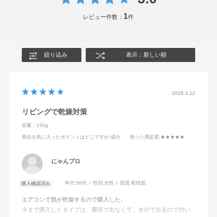
1
レビュー件数：
件
絞り込み
表示：新しい順
2026.3.12
リビングで乾燥対策
容量：150g
商品を気に入ったポイントはどこですか
:成分
使った満足度
:★★★★★
にゃんプロ
年代:
50代
性別:
女性
肌質:
乾性肌
購入確認済み
エアコンで肌が乾燥するので購入した。
今まで購入したタイプは、霧状で出なくて、水分で出るので付い