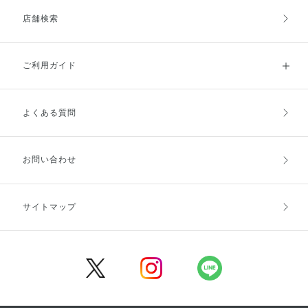
店舗検索
ご利用ガイド
よくある質問
ご利用ガイドトップ
ご注文方法
お支払方法
送料・配送
お問い合わせ
キャンセル・返品・交換
ポイント・クーポン
サイトマップ
定期お届け便
商品レビュー
会員登録