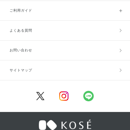
ご利用ガイド
よくある質問
ご利用ガイドトップ
ご注文方法
お支払方法
送料・配送
お問い合わせ
キャンセル・返品・交換
ポイント・クーポン
サイトマップ
定期お届け便
商品レビュー
会員登録