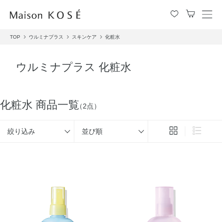
メ
ニ
TOP
ウルミナプラス
スキンケア
化粧水
ュ
ー
を
ウルミナプラス 化粧水
開
閉
す
る
化粧水 商品一覧
（2点）
絞り込み
並び順