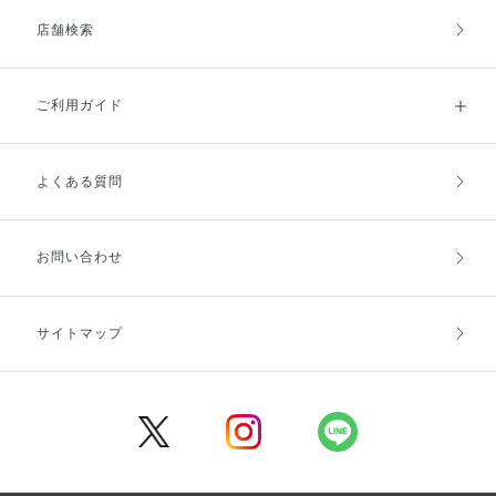
店舗検索
ご利用ガイド
よくある質問
ご利用ガイドトップ
ご注文方法
お支払方法
送料・配送
お問い合わせ
キャンセル・返品・交換
ポイント・クーポン
サイトマップ
定期お届け便
商品レビュー
会員登録