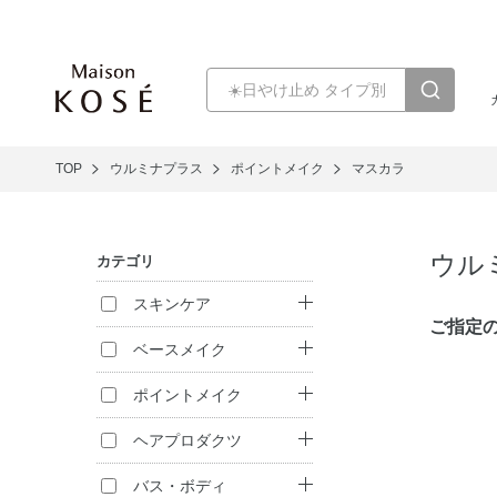
TOP
ウルミナプラス
ポイントメイク
マスカラ
ウル
カテゴリ
スキンケア
ご指定
クレンジング
ベースメイク
洗顔料
ファンデーション
ポイントメイク
化粧水
化粧下地
口紅・リキッドル
ヘアプロダクツ
ージュ
乳液
フェイスパウダー
シャンプー
バス・ボディ