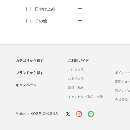
アイシャドウ
クリーム
コントロールカラ
ヘアパック・コン
ボディ洗浄料
日やけ止め
ー
アイライナー
ディショナー
ジェル・美容液
ハンドケア
日やけ止め
その他
コンシーラー
マスカラ
トリートメント
パック・マスク
（インバス）
入浴剤
フレグランス
チーク
マッサージ
トリートメント
ボディケア・制汗
メンズ
（アウトバス）
フェイスカラー
料
リップケア
化粧雑貨
ヘアスタイリング
アイブロウ
セット商品
カテゴリから探す
ご利用ガイド
セット商品
美容サプリメント
ご注文方法
白髪染め
ネイルカラー
ブランドから探す
ポイント
お支払方法
定期お届
ヘアカラー
ネイルケア
キャンペーン
送料・配送
商品レビ
セット商品
セット商品
キャンセル・返品・交換
会員登録
Maison KOSÉ 公式SNS