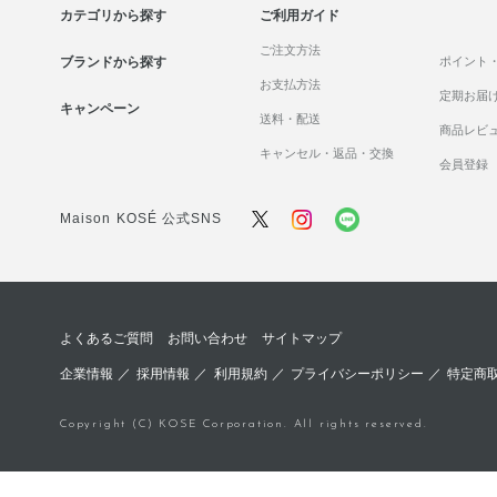
カテゴリから探す
ご利用ガイド
ご注文方法
ブランドから探す
ポイント
お支払方法
定期お届
キャンペーン
送料・配送
商品レビ
キャンセル・返品・交換
会員登録
Maison KOSÉ 公式SNS
よくあるご質問
お問い合わせ
サイトマップ
企業情報
／
採用情報
／
利用規約
／
プライバシーポリシー
／
特定商
Copyright (C) KOSE Corporation. All rights reserved.